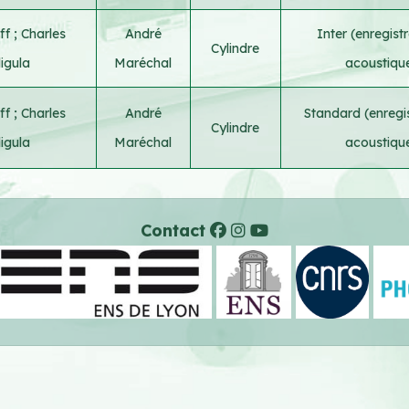
ff
;
Charles
André
Inter (enregis
Cylindre
igula
Maréchal
acoustiqu
ff
;
Charles
André
Standard (enregi
Cylindre
igula
Maréchal
acoustiqu
Contact