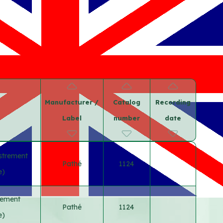
Manufacturer /
Catalog
Recording
Label
number
date
strement
Pathé
1124
e)
trement
Pathé
1124
e)