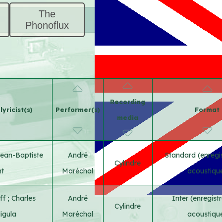
The
Phonoflux
Recording
yricist(s)
Performer(s)
Format
media
ean-Baptiste
André
Standard (enregi
Cylindre
nt
Maréchal
acoustiqu
ff
;
Charles
André
Inter (enregis
Cylindre
igula
Maréchal
acoustiqu