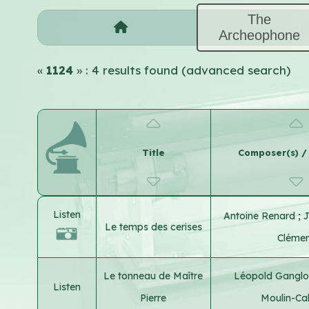
The
Archeophone
«
1124
» : 4 results found (advanced search)
Title
Composer(s) / l
Listen
Antoine Renard
;
J
Le temps des cerises
Cléme
Le tonneau de Maître
Léopold Ganglo
Listen
Pierre
Moulin-Cal