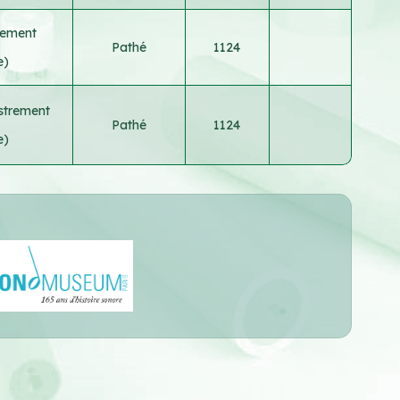
trement
Pathé
1124
e)
strement
Pathé
1124
e)