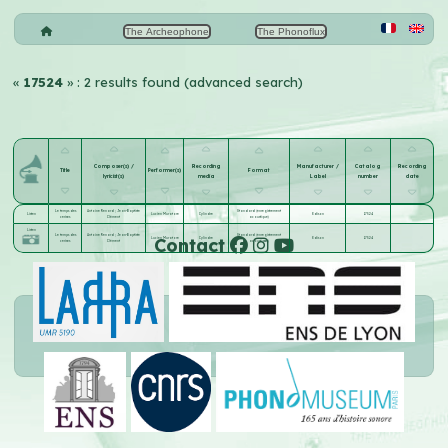
The Archeophone
The Phonoflux
«
17524
» : 2 results found (advanced search)
Composer(s) /
Recording
Manufacturer /
Catalog
Recording
Title
Performer(s)
Format
lyricist(s)
media
Label
number
date
Le temps des
Antoine Renard
;
Jean-Baptiste
Standard (enregistrement
Listen
Lucien Muratore
Cylindre
Edison
17524
cerises
Clément
acoustique)
Listen
Le temps des
Antoine Renard
;
Jean-Baptiste
Standard (enregistrement
Contact
Lucien Muratore
Cylindre
Edison
17524
cerises
Clément
acoustique)