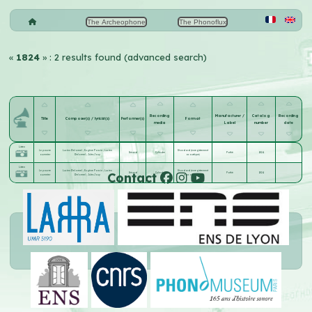
The Archeophone
The Phonoflux
«
1824
» : 2 results found (advanced search)
Recording
Manufacturer /
Catalog
Recording
Title
Composer(s) / lyricist(s)
Performer(s)
Format
media
Label
number
date
Listen
Le pauvre
Lucien Delormel
;
Eugène Poncin
;
Lucien
Standard (enregistrement
Grisard
Cylindre
Pathé
1824
ouverrier
Delormel
;
Jules Jouy
acoustique)
Listen
Le pauvre
Lucien Delormel
;
Eugène Poncin
;
Lucien
Standard (enregistrement
Contact
Grisard
Cylindre
Pathé
1824
ouverrier
Delormel
;
Jules Jouy
acoustique)