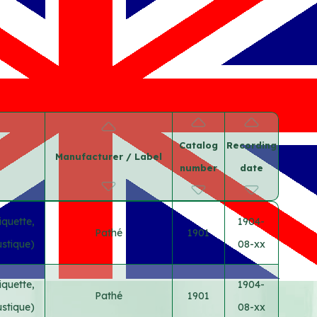
Catalog
Recording
Manufacturer / Label
number
date
iquette,
1904-
Pathé
1901
ustique)
08-xx
iquette,
1904-
Pathé
1901
ustique)
08-xx