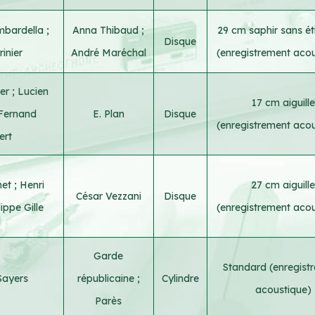
mbardella
;
Anna Thibaud
;
29 cm saphir sans ét
Disque
inier
André Maréchal
(enregistrement aco
mer
;
Lucien
17 cm aiguille
Fernand
E. Plan
Disque
(enregistrement aco
ert
net
;
Henri
27 cm aiguill
César Vezzani
Disque
lippe Gille
(enregistrement aco
Garde
Standard (enregist
Sayers
républicaine
;
Cylindre
acoustique)
Parès