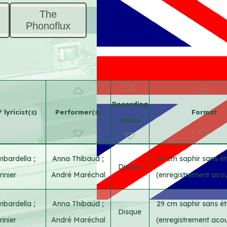
The
Phonoflux
Recording
lyricist(s)
Performer(s)
Format
media
mbardella
;
Anna Thibaud
;
29 cm saphir sans ét
Disque
inier
André Maréchal
(enregistrement aco
mbardella
;
Anna Thibaud
;
29 cm saphir sans ét
Disque
inier
André Maréchal
(enregistrement aco