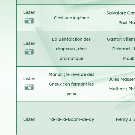
Listen
Salvatore Ga
C'est une ingénue
Paul Mar
La Bénédiction des
Gaston Ville
Listen
drapeaux, récit
Delormel
;
dramatique
Maub
Manon ; le rêve de des
Listen
Jules Masse
Grieux : en fermant les
Meilhac
;
Phi
yeux
Listen
Ta-ra-ra-Boom-de-ay
Henry J. 