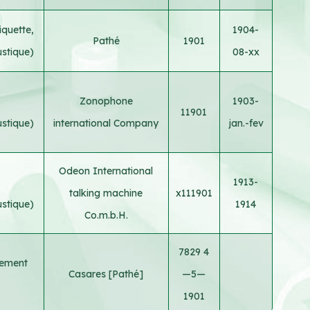
iquette,
1904-
Pathé
1901
ustique)
08-xx
Zonophone
1903-
11901
ustique)
international Company
jan.-fev
Odeon International
e
1913-
talking machine
x111901
ustique)
1914
Co.m.b.H.
7829 4
rement
Casares [Pathé]
—5—
1901