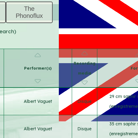
The
Phonoflux
search)
Recording
Performer(s)
Fo
media
29 cm saphir 
Albert Vaguet
Disque
(enregistreme
35 cm saphir 
Albert Vaguet
Disque
(enregistreme