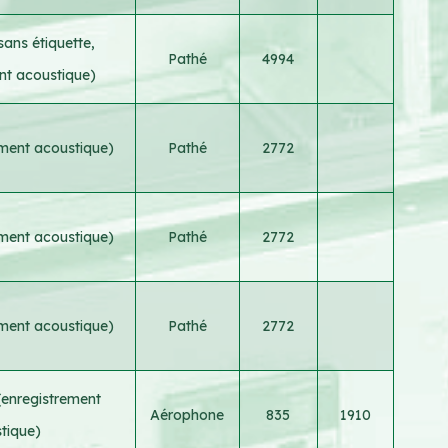
sans étiquette,
Pathé
4994
nt acoustique)
ement acoustique)
Pathé
2772
ement acoustique)
Pathé
2772
ement acoustique)
Pathé
2772
 (enregistrement
Aérophone
835
1910
tique)