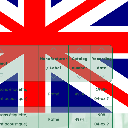
Manufacturer
Catalog
Recording
rmat
/ Label
number
date
sans étiquette,
1908-
Pathé
4994
nt acoustique)
04-xx ?
sans étiquette,
1908-
Pathé
4994
nt acoustique)
04-xx ?