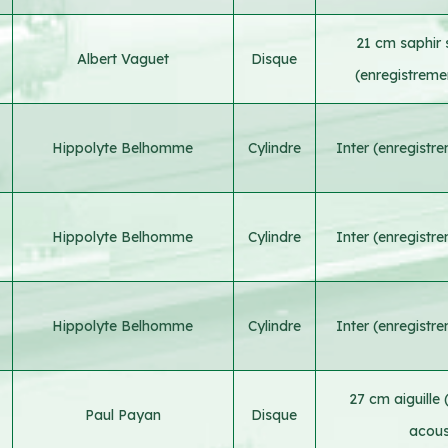
21 cm saphir 
Albert Vaguet
Disque
(enregistreme
Hippolyte Belhomme
Cylindre
Inter (enregistr
Hippolyte Belhomme
Cylindre
Inter (enregistr
Hippolyte Belhomme
Cylindre
Inter (enregistr
27 cm aiguille
Paul Payan
Disque
acous