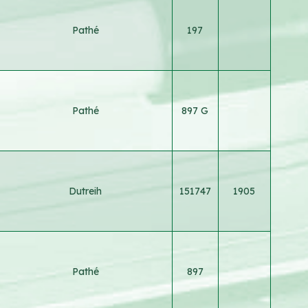
Pathé
197
Pathé
897 G
Dutreih
151747
1905
Pathé
897