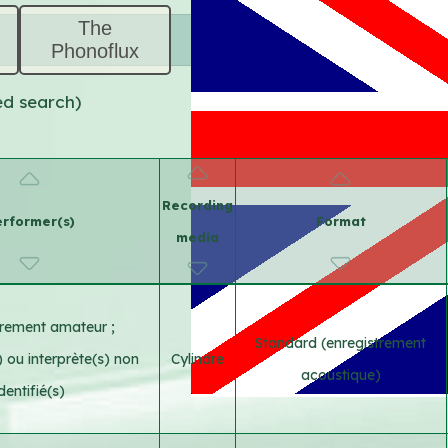
The
Phonoflux
ed search)
Recording
rformer(s)
Format
media
trement amateur
;
Standard (enregistrement
ou interprète(s) non
Cylindre
acoustique)
identifié(s)