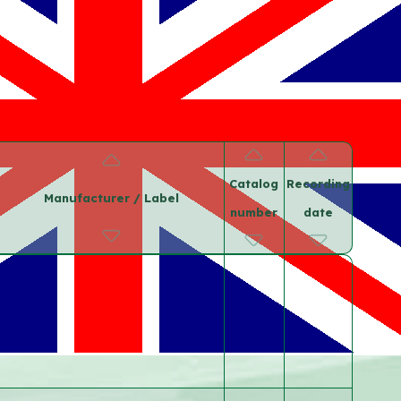
Catalog
Recording
Manufacturer / Label
number
date