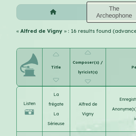
The
Archeophone
«
Alfred de Vigny
» : 16 results found (advanc
Composer(s) /
Title
Pe
lyricist(s)
La
Enregis
Listen
frégate
Alfred de
Anonyme(s) 
La
Vigny
Sérieuse