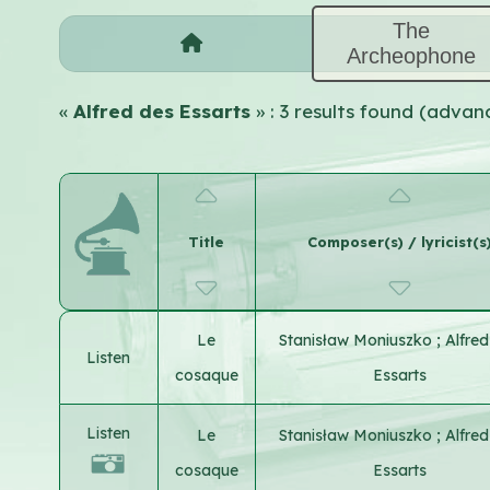
The
Archeophone
«
Alfred des Essarts
» : 3 results found (adva
Title
Composer(s) / lyricist(s
Le
Stanisław Moniuszko
;
Alfre
Listen
cosaque
Essarts
Listen
Le
Stanisław Moniuszko
;
Alfre
cosaque
Essarts