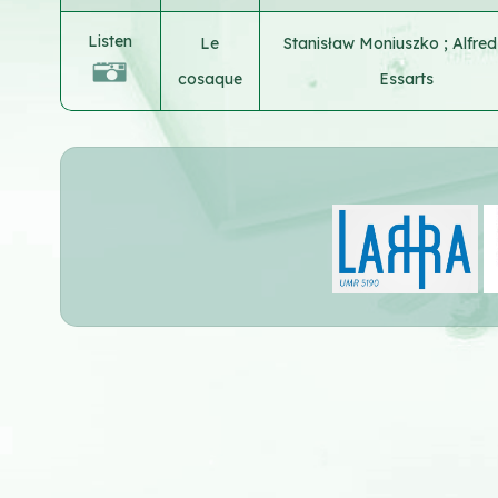
Listen
Le
Stanisław Moniuszko
;
Alfre
cosaque
Essarts