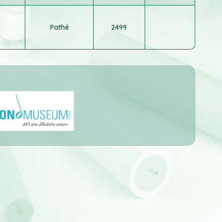
Pathé
2499