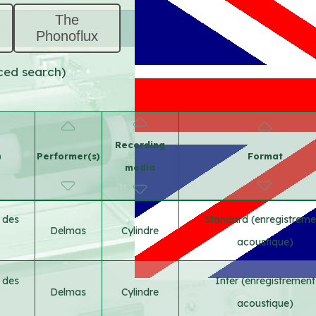
The
Phonoflux
nced search)
Recording
)
Performer(s)
Format
media
d des
Standard (enregistreme
Delmas
Cylindre
acoustique)
d des
Inter (enregistrement
Delmas
Cylindre
acoustique)