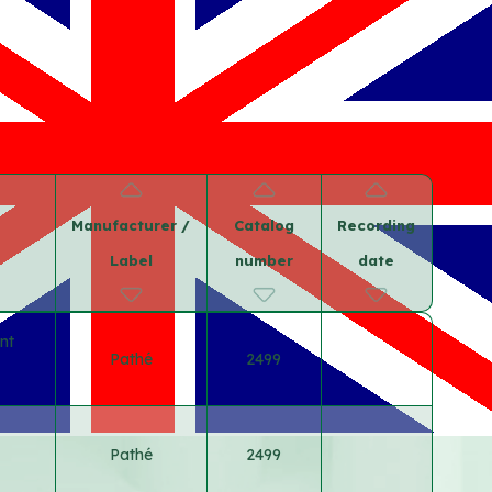
Manufacturer /
Catalog
Recording
Label
number
date
nt
Pathé
2499
Pathé
2499