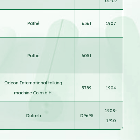
01-07
Pathé
6561
1907
Pathé
6051
Odeon International talking
3789
1904
machine Co.m.b.H.
1908-
Dutreih
D9695
1910