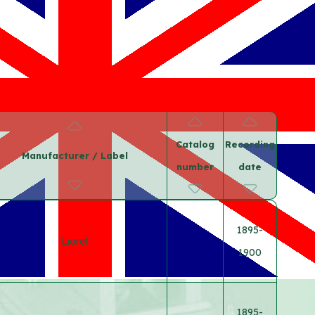
Catalog
Recording
Manufacturer / Label
number
date
1895-
Lioret
1900
1895-