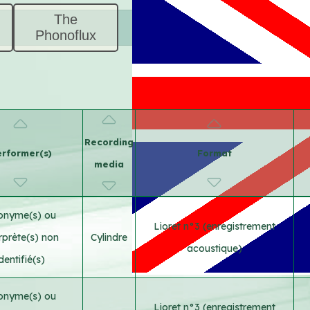
The
Phonoflux
Recording
rformer(s)
Format
media
onyme(s) ou
Lioret n°3 (enregistrement
erprète(s) non
Cylindre
acoustique)
identifié(s)
onyme(s) ou
Lioret n°3 (enregistrement