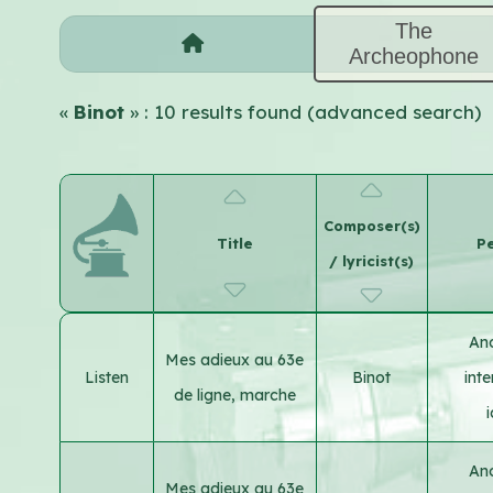
The
Archeophone
«
Binot
» : 10 results found (advanced search)
Composer(s)
Title
Pe
/ lyricist(s)
An
Mes adieux au 63e
Listen
Binot
int
de ligne, marche
An
Mes adieux au 63e