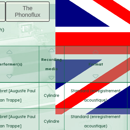
The
Phonoflux
h)
Recording
erformer(s)
Format
media
bret [Auguste Paul
Standard (enregistrement
Cylindre
an Trappe]
acoustique)
bret [Auguste Paul
Standard (enregistrement
Cylindre
an Trappe]
acoustique)