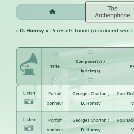
The
Archeophone
«
D. Homsy
» : 6 results found (advanced searc
Composer(s) /
Title
P
lyricist(s)
Listen
Parfait
Georges Charton
;
Paul Dal
bonheur
D. Homsy
V
Listen
Parfait
Georges Charton
;
Paul Dal
bonheur
D. Homsy
V