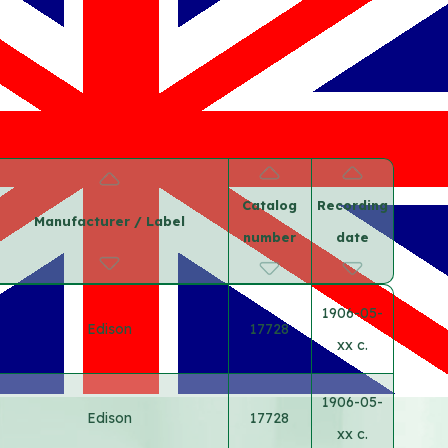
Catalog
Recording
Manufacturer / Label
number
date
1906-05-
Edison
17728
xx c.
1906-05-
Edison
17728
xx c.