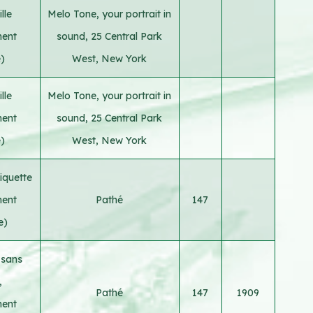
lle
Melo Tone, your portrait in
ment
sound, 25 Central Park
e)
West, New York
lle
Melo Tone, your portrait in
ment
sound, 25 Central Park
e)
West, New York
iquette
ment
Pathé
147
e)
 sans
,
Pathé
147
1909
ment