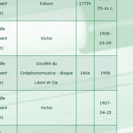
ment
Edison
17739
05-xx c.
e)
lle
1908-
ment
Victor
03-09
e)
lle
Société du
ment
Cinéphonomusica - disque
1406
1908
e)
Léoni et Cie.
lle
1907-
ment
Victor
04-23
e)
d