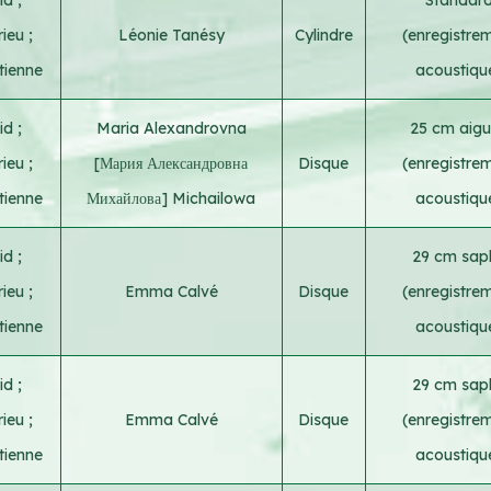
rieu
;
Léonie Tanésy
Cylindre
(enregistre
tienne
acoustiqu
vid
;
Maria Alexandrovna
25 cm aigui
rieu
;
[Мария Александровна
Disque
(enregistre
tienne
Михайлова] Michailowa
acoustiqu
vid
;
29 cm saph
rieu
;
Emma Calvé
Disque
(enregistre
tienne
acoustiqu
vid
;
29 cm saph
rieu
;
Emma Calvé
Disque
(enregistre
tienne
acoustiqu