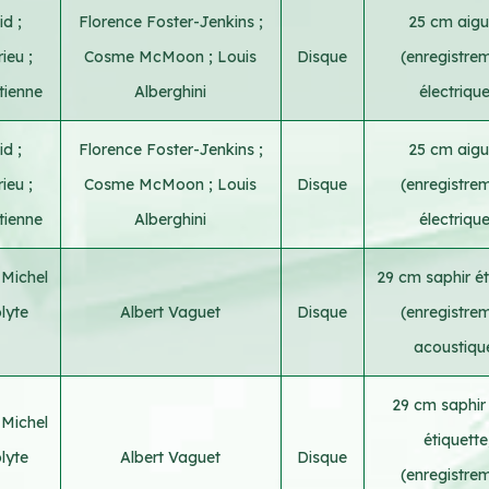
vid
;
Florence Foster-Jenkins
;
25 cm aigui
rieu
;
Cosme McMoon
;
Louis
Disque
(enregistre
tienne
Alberghini
électriqu
vid
;
Florence Foster-Jenkins
;
25 cm aigui
rieu
;
Cosme McMoon
;
Louis
Disque
(enregistre
tienne
Alberghini
électriqu
;
Michel
29 cm saphir ét
lyte
Albert Vaguet
Disque
(enregistre
acoustiqu
29 cm saphir
;
Michel
étiquette
lyte
Albert Vaguet
Disque
(enregistre