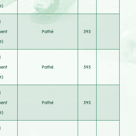
e)
d
ment
Pathé
393
e)
d
ment
Pathé
393
e)
d
ment
Pathé
393
e)
d