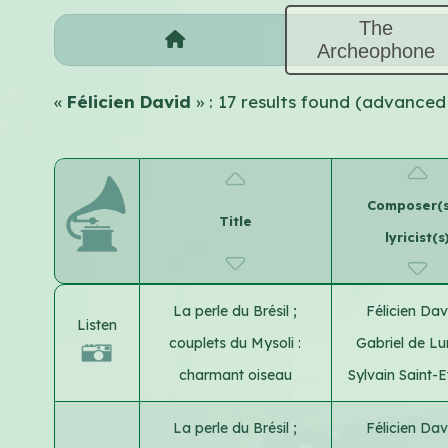
The
Archeophone
«
Félicien David
» : 17 results found (advanced
Composer(s
Title
lyricist(s
La perle du Brésil ;
Félicien Da
Listen
couplets du Mysoli :
Gabriel de Lu
charmant oiseau
Sylvain Saint-E
La perle du Brésil ;
Félicien Da