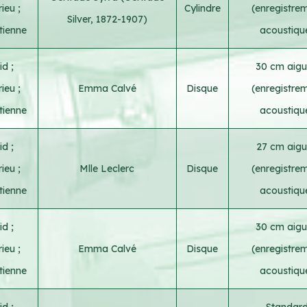
rieu
;
Cylindre
(enregistre
Silver, 1872-1907)
tienne
acoustiqu
vid
;
30 cm aigui
rieu
;
Emma Calvé
Disque
(enregistre
tienne
acoustiqu
vid
;
27 cm aigui
rieu
;
Mlle Leclerc
Disque
(enregistre
tienne
acoustiqu
vid
;
30 cm aigui
rieu
;
Emma Calvé
Disque
(enregistre
tienne
acoustiqu
vid
;
Standar