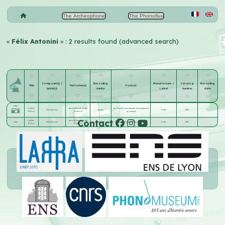
The Archeophone
The Phonoflux
«
Félix Antonini
» : 2 results found (advanced search)
Composer(s) /
Recording
Manufacturer /
Catalog
Recording
Title
Performer(s)
Format
lyricist(s)
media
Label
number
date
Listen
Corbleu !
Anna Thibaud
;
André
24 cm saphir sans étiquette, (enregistrement
Félix Antonini
Disque
Pathé
1903
Marion
Maréchal
acoustique)
Contact
Corbleu !
Anna Thibaud
;
André
Listen
Félix Antonini
Cylindre
Inter (enregistrement acoustique)
Pathé
1903
Marion
Maréchal