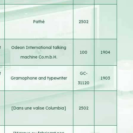
Pathé
2502
t
Odeon International talking
100
1904
machine Co.m.b.H.
t
GC-
Gramophone and typewriter
1903
31120
[Dans une valise Columbia]
2502