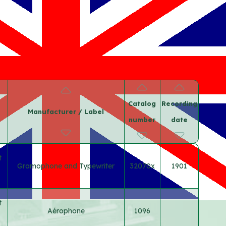
Catalog
Recording
Manufacturer / Label
number
date
t
Gramophone and Typewriter
32070x
1901
t
Aérophone
1096