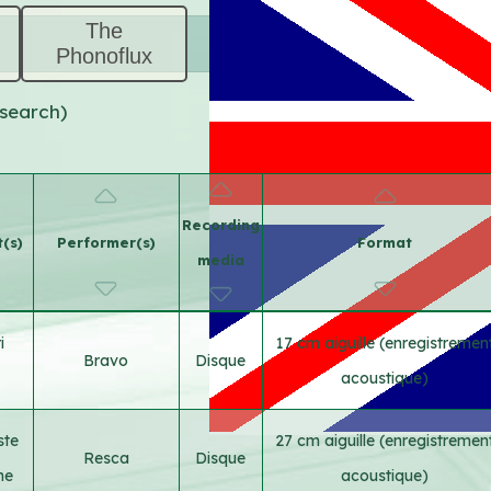
The
Phonoflux
 search)
Recording
t(s)
Performer(s)
Format
media
i
17 cm aiguille (enregistremen
Bravo
Disque
acoustique)
ste
27 cm aiguille (enregistremen
Resca
Disque
he
acoustique)