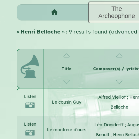
The
Archeophone
«
Henri Belloche
» : 9 results found (advanced
Title
Composer(s) / lyricis
Listen
Alfred Vieillot
;
Henr
Le cousin Guy
Belloche
Listen
Léo Daniderff
;
Augu
Le montreur d'ours
Benoît
;
Henri Belloc