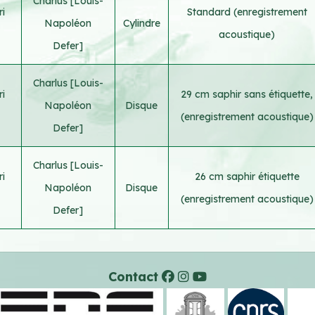
Charlus [Louis-
i
Standard (enregistrement
Napoléon
Cylindre
acoustique)
Defer]
Charlus [Louis-
i
29 cm saphir sans étiquette,
Napoléon
Disque
(enregistrement acoustique)
Defer]
Charlus [Louis-
i
26 cm saphir étiquette
Napoléon
Disque
(enregistrement acoustique)
Defer]
Contact