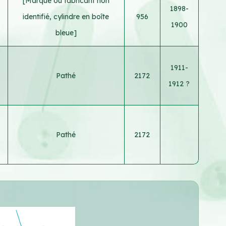
[Marque ou fabricant non
1898-
identifié, cylindre en boîte
956
1900
bleue]
1911-
Pathé
2172
1912 ?
Pathé
2172