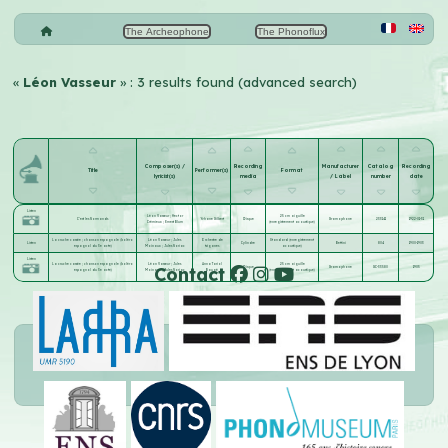
The Archeophone
The Phonoflux
«
Léon Vasseur
» : 3 results found (advanced search)
Composer(s) /
Recording
Manufacturer
Catalog
Recording
Title
Performer(s)
Format
lyricist(s)
media
/ Label
number
date
Listen
Léon Vasseur
;
Hector
25 cm aiguille
C'est les Normands
Yvhane Gilbert
Disque
Gramophone
233141
1922-01-31
Crémieux
;
Ernest Blum
(enregistrement acoustique)
La cruche cassée ; chanson espagnole (boléro
Léon Vasseur
;
Jules
Orchestre de
Standard (enregistrement
Listen
Cylindre
Bettini
804
1900-1903
espagnol du 3e acte)
Moinaux
;
Jules Noriac
tziganes
acoustique)
Listen
La cruche cassée ; chanson espagnole (boléro
Léon Vasseur
;
Jules
Anna Tariol
25 cm aiguille
Contact
Disque
Gramophone
GC-33580
1905
espagnol du 3e acte)
Moinaux
;
Jules Noriac
Baugé
(enregistrement acoustique)