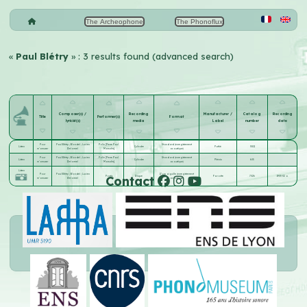
The Archeophone
The Phonoflux
«
Paul Blétry
» : 3 results found (advanced search)
Composer(s) /
Recording
Manufacturer /
Catalog
Recording
Title
Performer(s)
Format
lyricist(s)
media
Label
number
date
Pour
Paul Blétry
;
Blondel
;
Lucien
Polin [Pierre Paul
Standard (enregistrement
Listen
Cylindre
Pathé
3821
m'amuser
Delormel
Marsalès]
acoustique)
Pour
Paul Blétry
;
Blondel
;
Lucien
Polin [Pierre Paul
Standard (enregistrement
Listen
Cylindre
Phénix
605
m'amuser
Delormel
Marsalès]
acoustique)
Listen
Pour
Paul Blétry
;
Blondel
;
Lucien
17 cm aiguille (enregistrement
Contact
Pontis
Disque
Favorite
7026
1905-02 a
m'amuser
Delormel
acoustique)