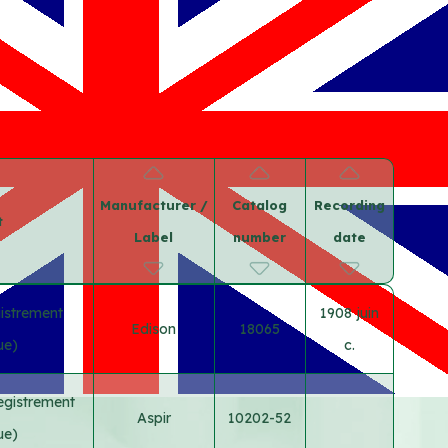
Manufacturer /
Catalog
Recording
t
Label
number
date
istrement
1908 juin
Edison
18065
ue)
c.
egistrement
Aspir
10202-52
ue)