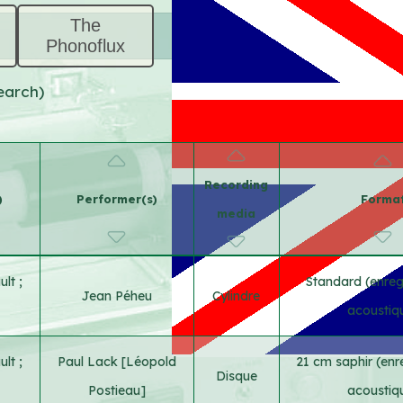
The
Phonoflux
earch)
Recording
)
Performer(s)
Forma
media
ault
;
Standard (enreg
Jean Péheu
Cylindre
acoustiq
ault
;
Paul Lack [Léopold
21 cm saphir (enr
Disque
Postieau]
acoustiq