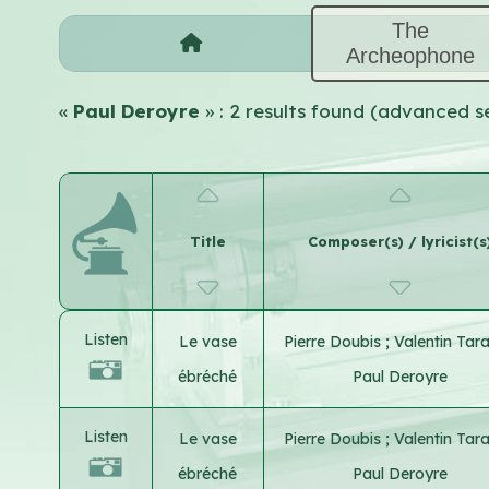
The
Archeophone
«
Paul Deroyre
» : 2 results found (advanced s
Title
Composer(s) / lyricist(s
Listen
Le vase
Pierre Doubis
;
Valentin Tar
ébréché
Paul Deroyre
Listen
Le vase
Pierre Doubis
;
Valentin Tar
ébréché
Paul Deroyre