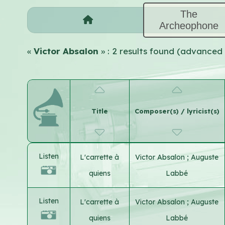
The
Archeophone
«
Victor Absalon
» : 2 results found (advanced
Title
Composer(s) / lyricist(s)
Listen
L'carrette à
Victor Absalon
;
Auguste
quiens
Labbé
Listen
L'carrette à
Victor Absalon
;
Auguste
quiens
Labbé