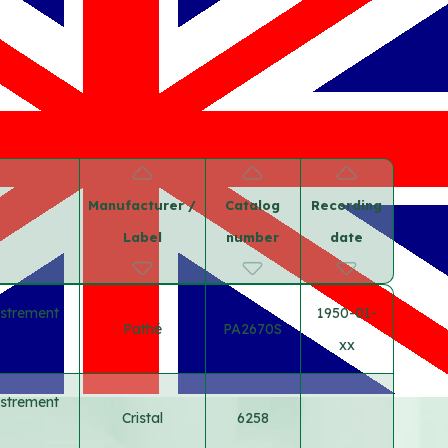
Manufacturer /
Catalog
Recording
Label
number
date
istrement
1950-01-
Pathé
PA2670S
xx
istrement
Cristal
6258