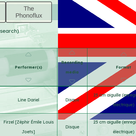
The
Phonoflux
 search)
Recording
Performer(s)
Format
media
25 cm aiguille (enreg
Line Dariel
Disque
électrique)
Firzel [Zéphir Émile Louis
25 cm aiguille (enreg
Disque
Joets]
électrique)