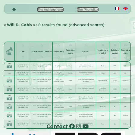
The Archeophone
The Phonoflux
«
Will D. Cobb
» : 8 results found (advanced search)
Recording
Manufacturer
Catalog
Recording
Title
Composer(s) / lyricist(s)
Performer(s)
Format
media
/ Label
number
date
Listen
Hop ! Eh ! Ah ! Di ! Ohé !
John H. Flynn
;
Auguste Bosc
;
Will D.
26 cm saphir étiquette
Harry Fragson
Disque
Pathé
1290
1913
[Yip! I addy I aye]
Cobb
;
Eugène Héros
(enregistrement acoustique)
Hop ! Eh ! Ah ! Di ! Ohé !
John H. Flynn
;
Auguste Bosc
;
Will D.
Paul Lack
Standard (enregistrement
Listen
Cylindre
Edison
18153
1910
[Yip! I addy I aye]
Cobb
;
Eugène Héros
[Léopold Postieau]
acoustique)
Listen
Hop ! Eh ! Ah ! Di ! Ohé !
John H. Flynn
;
Auguste Bosc
;
Will D.
Paul Lack
25 cm aiguille (enregistrement
Disque
Favorite record
1—7342
1909-09-21 p
[Yip! I addy I aye]
Cobb
;
Eugène Héros
[Léopold Postieau]
acoustique)
Listen
Hop ! Eh ! Ah ! Di ! Ohé !
John H. Flynn
;
Auguste Bosc
;
Will D.
Paul Lack
30 cm aiguille (enregistrement
Zonophone
Disque
Z082115
1910-07-07
[Yip! I addy I aye]
Cobb
;
Eugène Héros
[Léopold Postieau]
acoustique)
(Gramophone)
Listen
Hop ! Eh ! Ah ! Di ! Ohé !
John H. Flynn
;
Auguste Bosc
;
Will D.
29 cm saphir sans étiquette,
Harry Fragson
Disque
Pathé
1290
1913-07-xx
[Yip! I addy I aye]
Cobb
;
Eugène Héros
(enregistrement acoustique)
Listen
Hop ! Eh ! Ah ! Di ! Ohé !
John H. Flynn
;
Auguste Bosc
;
Will D.
Paul Lack
27 cm aiguille (enregistrement
Disque
Aérophone
917
1910
[Yip! I addy I aye]
Cobb
;
Eugène Héros
[Léopold Postieau]
acoustique)
Listen
Hop ! Eh ! Ah ! Di ! Ohé !
John H. Flynn
;
Auguste Bosc
;
Will D.
Charlus [Louis-
29 cm saphir sans étiquette,
Disque
Pathé
1166
1910-05-xx
[Yip! I addy I aye]
Cobb
;
Eugène Héros
Napoléon Defer]
(enregistrement acoustique)
Listen
Hop ! Eh ! Ah ! Di ! Ohé !
John H. Flynn
;
Auguste Bosc
;
Will D.
Charlus [Louis-
29 cm saphir sans étiquette,
Contact
Disque
Pathé
1166
1910-05-xx
[Yip! I addy I aye]
Cobb
;
Eugène Héros
Napoléon Defer]
(enregistrement acoustique)