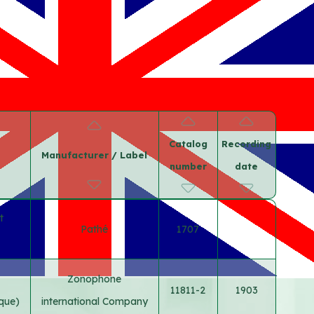
Catalog
Recording
Manufacturer / Label
number
date
t
Pathé
1707
Zonophone
11811-2
1903
ique)
international Company