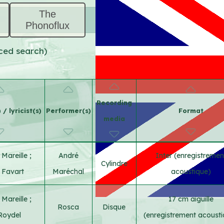
The
Phonoflux
nced search)
Recording
/ lyricist(s)
Performer(s)
Format
media
 Mareille
;
André
Inter (enregistremen
Cylindre
 Favart
Maréchal
acoustique)
 Mareille
;
17 cm aiguille
Rosca
Disque
Roydel
(enregistrement acoust