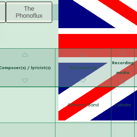
The
Phonoflux
Recording
Composer(s) / lyricist(s)
Performer(s)
media
Gilmore's Band
Cylindre