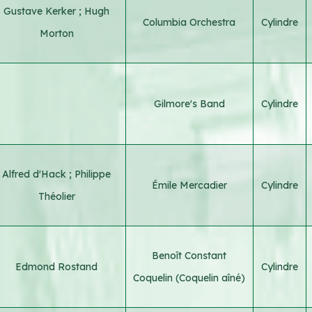
Gustave Kerker
;
Hugh
Columbia Orchestra
Cylindre
Morton
Gilmore's Band
Cylindre
Alfred d'Hack
;
Philippe
Émile Mercadier
Cylindre
Théolier
Benoît Constant
Edmond Rostand
Cylindre
Coquelin (Coquelin aîné)