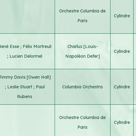
Orchestre Columbia de
Cylindre
Paris
René Esse
;
Félix Mortreuil
Charlus [Louis-
Cylindre
;
Lucien Delormel
Napoléon Defer]
Jimmy Davis [Owen Hall]
;
Leslie Stuart
;
Paul
Columbia Orchestra
Cylindre
Rubens
Orchestre Columbia de
Cylindre
Paris