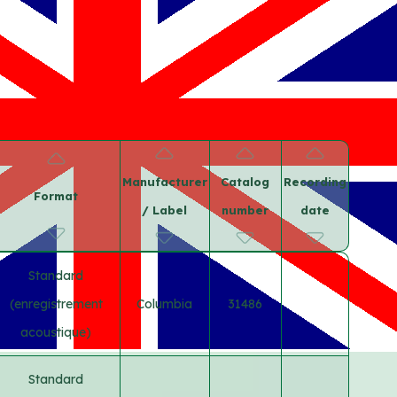
Manufacturer
Catalog
Recording
Format
/ Label
number
date
Standard
(enregistrement
Columbia
31486
acoustique)
Standard