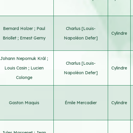
Bernard Holzer
;
Paul
Charlus [Louis-
Cylindre
Briollet
;
Ernest Gerny
Napoléon Defer]
Johann Nepomuk Král
;
Charlus [Louis-
Louis Casin
;
Lucien
Cylindre
Napoléon Defer]
Colonge
Gaston Maquis
Émile Mercadier
Cylindre
Jules Massenet
;
Jean