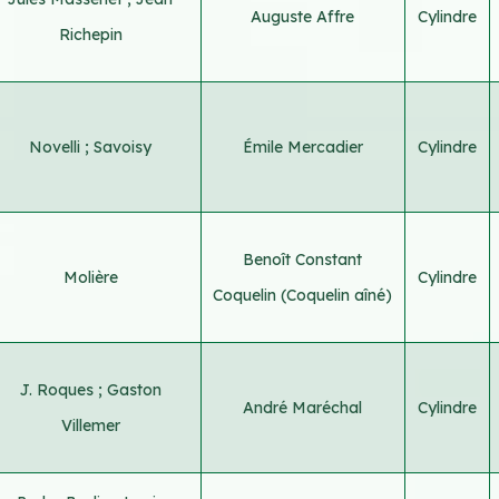
Auguste Affre
Cylindre
Richepin
Novelli
;
Savoisy
Émile Mercadier
Cylindre
Benoît Constant
Molière
Cylindre
Coquelin (Coquelin aîné)
J. Roques
;
Gaston
André Maréchal
Cylindre
Villemer