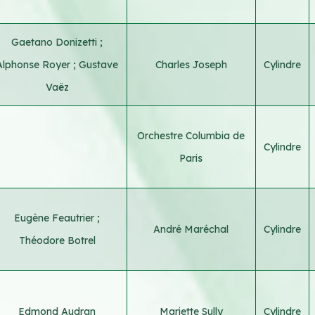
Gaetano Donizetti
;
Alphonse Royer
;
Gustave
Charles Joseph
Cylindre
Vaëz
Orchestre Columbia de
Cylindre
Paris
Eugène Feautrier
;
André Maréchal
Cylindre
Théodore Botrel
Edmond Audran
Mariette Sully
Cylindre