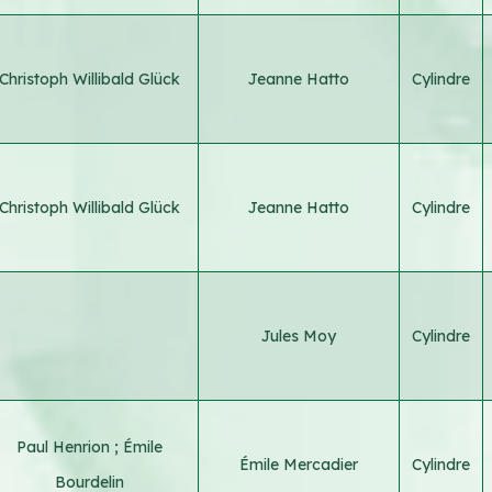
Christoph Willibald Glück
Jeanne Hatto
Cylindre
Christoph Willibald Glück
Jeanne Hatto
Cylindre
Jules Moy
Cylindre
Paul Henrion
;
Émile
Émile Mercadier
Cylindre
Bourdelin