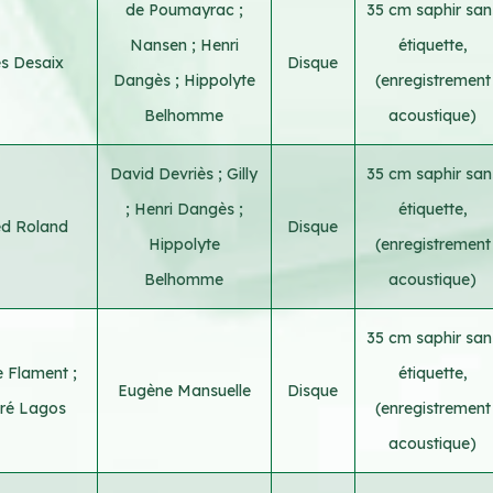
de Poumayrac
;
35 cm saphir san
Nansen
;
Henri
étiquette,
es Desaix
Disque
Dangès
;
Hippolyte
(enregistrement
Belhomme
acoustique)
David Devriès
;
Gilly
35 cm saphir san
;
Henri Dangès
;
étiquette,
ed Roland
Disque
Hippolyte
(enregistrement
Belhomme
acoustique)
35 cm saphir san
e Flament
;
étiquette,
Eugène Mansuelle
Disque
ré Lagos
(enregistrement
acoustique)