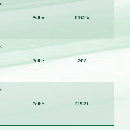
s
Pathé
F84346
s
Pathé
2413
s
Pathé
F15131