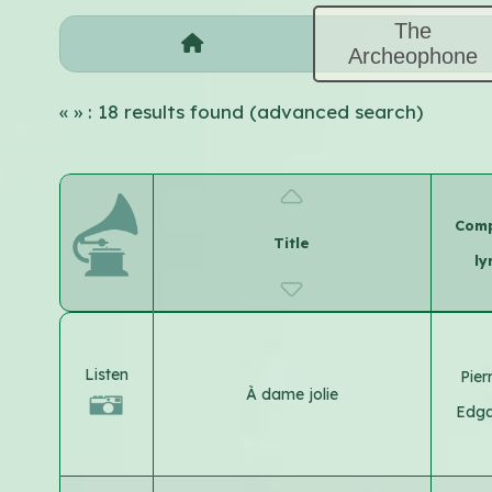
The
Archeophone
«
» : 18 results found (advanced search)
Comp
Title
ly
Listen
Pier
À dame jolie
Edga