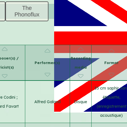
The
Phonoflux
oser(s) /
Recording
Performer(s)
Format
ricist(s)
media
35 cm saphir san
re Codini
;
étiquette,
Alfred Galand
Disque
rd Favart
(enregistrement
acoustique)