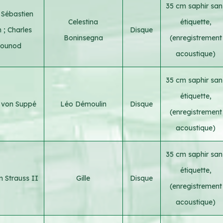
35 cm saphir san
 Sébastien
Celestina
étiquette,
h
;
Charles
Disque
Boninsegna
(enregistrement
ounod
acoustique)
35 cm saphir san
étiquette,
 von Suppé
Léo Démoulin
Disque
(enregistrement
acoustique)
35 cm saphir san
étiquette,
 Strauss II
Gille
Disque
(enregistrement
acoustique)