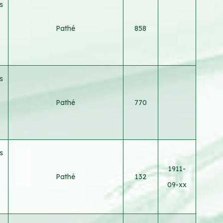
s
Pathé
858
s
Pathé
770
s
1911-
Pathé
132
09-xx