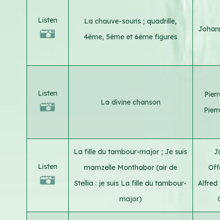
Listen
La chauve-souris ; quadrille,
Johann
4ème, 5ème et 6ème figures
Listen
Pier
La divine chanson
Pierr
La fille du tambour-major ; Je suis
J
Listen
mamzelle Monthabor (air de
Of
Stellia : je suis La fille du tambour-
Alfred
major)