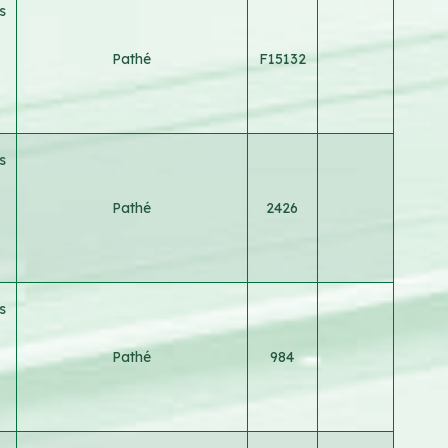
s
Pathé
F15132
s
Pathé
2426
s
Pathé
984