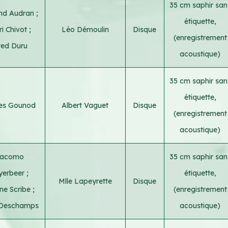
35 cm saphir san
nd Audran
;
étiquette,
ri Chivot
;
Léo Démoulin
Disque
(enregistrement
red Duru
acoustique)
35 cm saphir san
étiquette,
les Gounod
Albert Vaguet
Disque
(enregistrement
acoustique)
iacomo
35 cm saphir san
yerbeer
;
étiquette,
Mlle Lapeyrette
Disque
ne Scribe
;
(enregistrement
 Deschamps
acoustique)