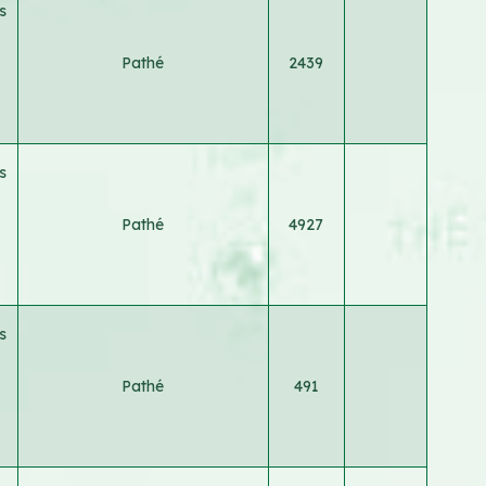
s
Pathé
2439
s
Pathé
4927
s
Pathé
491