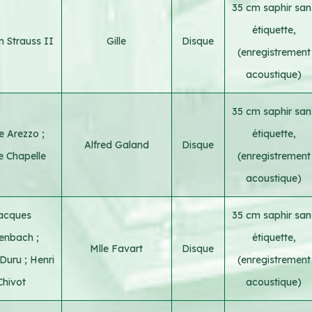
35 cm saphir san
étiquette,
 Strauss II
Gille
Disque
(enregistrement
acoustique)
35 cm saphir san
re Arezzo
;
étiquette,
Alfred Galand
Disque
e Chapelle
(enregistrement
acoustique)
acques
35 cm saphir san
fenbach
;
étiquette,
Mlle Favart
Disque
 Duru
;
Henri
(enregistrement
Chivot
acoustique)