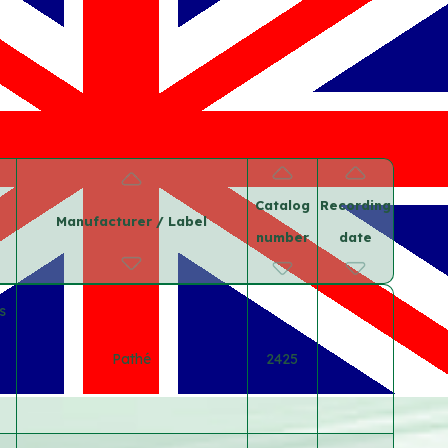
Catalog
Recording
Manufacturer / Label
number
date
s
Pathé
2425