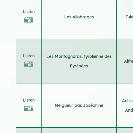
Listen
Les Allobroges
Jul
Listen
Les Montagnards, tyrolienne des
Alfr
Pyrénées
Listen
Achil
Ne gueul' pas Joséphine
And