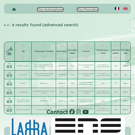
The Archeophone
The Phonoflux
«
» : 6 results found (advanced search)
Recording
Manufacturer /
Catalog
Recording
Title
Composer(s) / lyricist(s)
Performer(s)
Format
media
Label
number
date
Listen
Gaston Saint-Servan [Gaston Eugène
19 cm aiguille (enregistrement
Odeon International
Aubade en mandoline
Léonce Bergeret
Disque
6309
1905-04-xx
François Hamel]
;
Léonce Bergeret
acoustique)
talking machine Co.m.b.H.
Listen
Gaston Saint-Servan [Gaston Eugène
19 cm aiguille (enregistrement
Odeon International
Clairon joyeux
Léonce Bergeret
Disque
3774
1904
François Hamel]
;
Bertrand
acoustique)
talking machine Co.m.b.H.
Listen
29 cm saphir sans étiquette,
Halte-là !
Aristide Bruant
Aristide Bruant
Disque
Pathé
367
1911-12-xx
(enregistrement acoustique)
Listen
Eugène Rimbault
;
Émile Spencer
;
Charles
19 cm aiguille (enregistrement
Odeon International
J'y comprends rien
Bravo
Disque
3399
1903-12-xx
Desmarets
acoustique)
talking machine Co.m.b.H.
Listen
Les grandes manœuvres,
29 cm saphir sans étiquette,
Aristide Bruant
Aristide Bruant
Disque
Pathé
428
1912-01-xx
scènes de la vie militaire
(enregistrement acoustique)
Listen
19 cm aiguille (enregistrement
Odeon International
Contact
Sérénadas cholacasticas
Tranchant
;
Charles Thuillier fils
Léonce Bergeret
Disque
6314
1905-04-xx
acoustique)
talking machine Co.m.b.H.