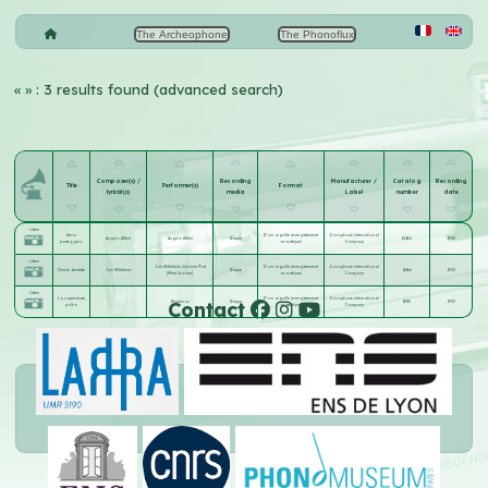
The Archeophone
The Phonoflux
«
» : 3 results found (advanced search)
Composer(s) /
Recording
Manufacturer /
Catalog
Recording
Title
Performer(s)
Format
lyricist(s)
media
Label
number
date
Listen
Amor
17 cm aiguille (enregistrement
Zonophone international
Angelo Alfieri
Angelo Alfieri
Disque
10460
1902
passeggero
acoustique)
Company
Listen
Jan Willekens
;
Léonne Plat
17 cm aiguille (enregistrement
Zonophone international
Chez le dentiste
Jan Willekens
Disque
11466
1902
[Mme Léonne]
acoustique)
Company
Listen
La capricieuse,
17 cm aiguille (enregistrement
Zonophone international
Contact
Deprimoz
Disque
11910
1903
polka
acoustique)
Company