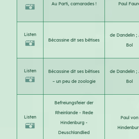
Au Parti, camarades !
Paul Faur
Listen
de Dandelin
;
Bécassine dit ses bêtises
Bol
Listen
Bécassine dit ses bêtises
de Dandelin
;
– un peu de zoologie
Bol
Befreiungsfeier der
Rheinlande - Rede
Listen
Paul von
Hindenburg -
Hindenbur
Deuschlandlied