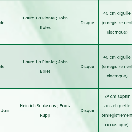
40 cm aiguille
Laura La Plante
;
John
le
Disque
(enregistremen
Boles
électrique)
40 cm aiguille
Laura La Plante
;
John
le
Disque
(enregistremen
Boles
électrique)
29 cm saphir
Heinrich Schlusnus
;
Franz
sans étiquette,
rdani
Disque
Rupp
(enregistremen
acoustique)