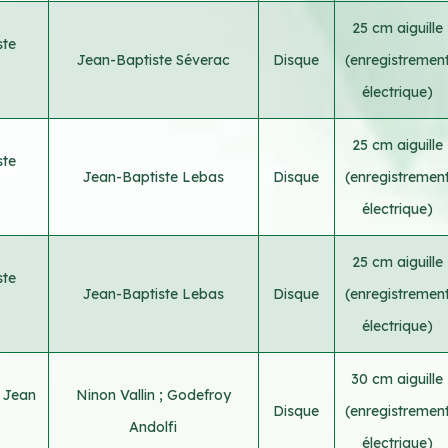
25 cm aiguille
ste
Jean-Baptiste Séverac
Disque
(enregistremen
électrique)
25 cm aiguille
ste
Jean-Baptiste Lebas
Disque
(enregistremen
électrique)
25 cm aiguille
ste
Jean-Baptiste Lebas
Disque
(enregistremen
électrique)
30 cm aiguille
;
Jean
Ninon Vallin
;
Godefroy
Disque
(enregistremen
Andolfi
électrique)