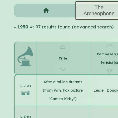
The
Archeophone
«
1930
» : 97 results found (advanced search)
Composer(s
Title
lyricist(s
After a million dreams
Listen
(from Wm. Fox picture
Leslie
;
Donal
"Cameo Kirby")
Listen