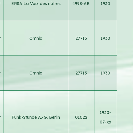
t
ERSA La Voix des nôtres
4998-AB
1930
t
Omnia
27713
1930
t
Omnia
27713
1930
1930-
t
Funk-Stunde A.-G. Berlin
01022
07-xx