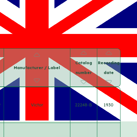
Catalog
Recording
Manufacturer / Label
number
date
t
Victor
22248-B
1930