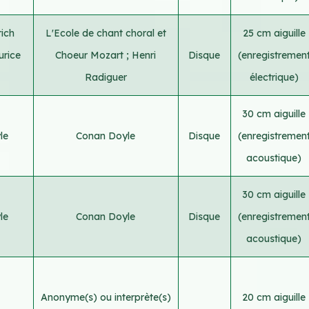
ich
L'Ecole de chant choral et
25 cm aiguille
rice
Choeur Mozart
;
Henri
Disque
(enregistremen
Radiguer
électrique)
30 cm aiguille
le
Conan Doyle
Disque
(enregistremen
acoustique)
30 cm aiguille
le
Conan Doyle
Disque
(enregistremen
acoustique)
Anonyme(s) ou interprète(s)
20 cm aiguille