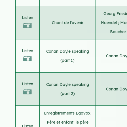
Georg Friedr
Listen
Chant de l'avenir
Haendel
;
Mau
Bouchor
Listen
Conan Doyle speaking
Conan Doy
(part 1)
Listen
Conan Doyle speaking
Conan Doy
(part 2)
Enregistrements Egovox.
Père et enfant, le père
Listen