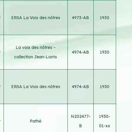
t
ERSA La Voix des nôtres
4973-AB
1930
La voix des nôtres –
t
4974-AB
1930
collection Jean-Lorris
t
ERSA La Voix des nôtres
4974-AB
1930
N202477-
1930-
t
Pathé
B
01-xx