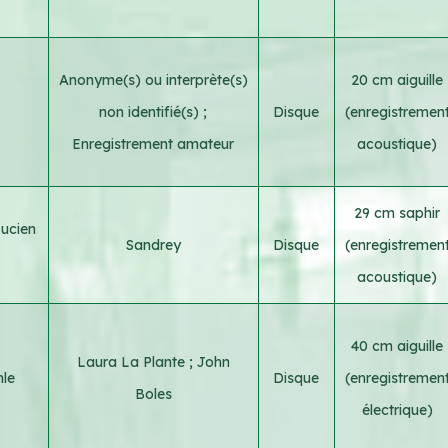
Anonyme(s) ou interprète(s)
20 cm aiguille
non identifié(s)
;
Disque
(enregistremen
Enregistrement amateur
acoustique)
29 cm saphir
ucien
Sandrey
Disque
(enregistremen
acoustique)
40 cm aiguille
Laura La Plante
;
John
le
Disque
(enregistremen
Boles
électrique)