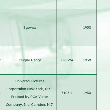
t
Egovox
1930
t
Disque Henry
H-1324
1930
Universal Pictures
Corporation New York, N.Y. -
t
5105-1
1930
Pressed by RCA Victor
Company, Inc. Camden, N.J.