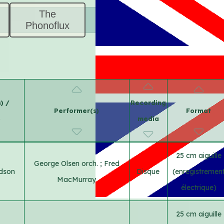
The
Phonoflux
) /
Recording
Performer(s)
Format
)
media
25 cm aiguille
George Olsen orch.
;
Fred
dson
Disque
(enregistremen
MacMurray
électrique)
25 cm aiguille