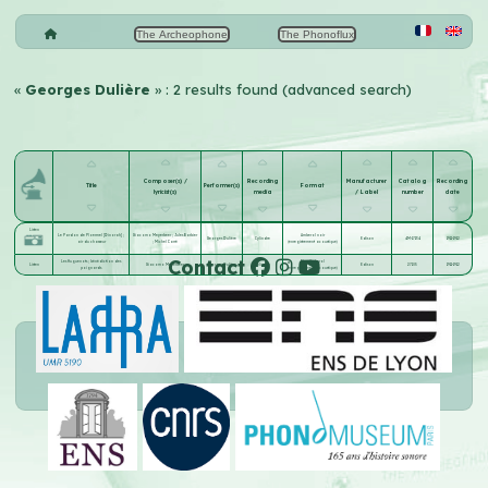
The Archeophone
The Phonoflux
«
Georges Dulière
» : 2 results found (advanced search)
Composer(s) /
Recording
Manufacturer
Catalog
Recording
Title
Performer(s)
Format
lyricist(s)
media
/ Label
number
date
Listen
Le Pardon de Ploermel [Dinorah] ;
Giacomo Meyerbeer
;
Jules Barbier
Amberol noir
Georges Dulière
Cylindre
Edison
4M-17134
1911-1912
air du chasseur
;
Michel Carré
(enregistrement acoustique)
Contact
Les Huguenots ; bénédiction des
Blue Amberol
Listen
Giacomo Meyerbeer
Georges Dulière
Cylindre
Edison
27105
1911-1912
poignards
(enregistrement acoustique)