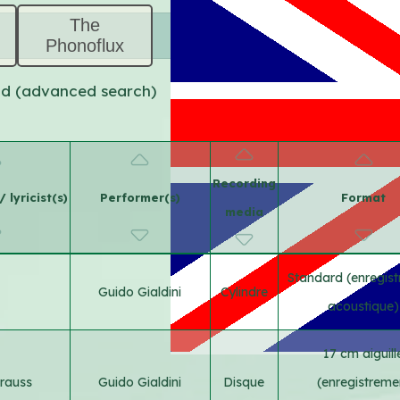
The
Phonoflux
und (advanced search)
Recording
 lyricist(s)
Performer(s)
Format
media
Standard (enregis
Guido Gialdini
Cylindre
acoustique)
17 cm aiguill
trauss
Guido Gialdini
Disque
(enregistreme