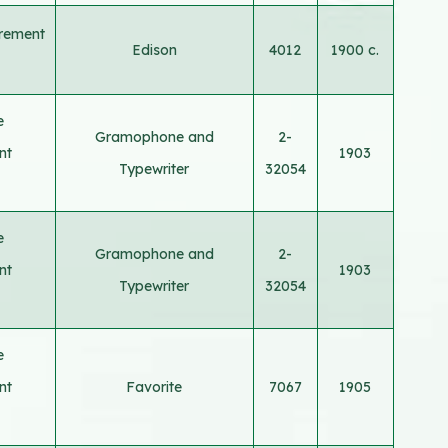
trement
Edison
4012
1900 c.
e
Gramophone and
2-
nt
1903
Typewriter
32054
e
Gramophone and
2-
nt
1903
Typewriter
32054
e
nt
Favorite
7067
1905