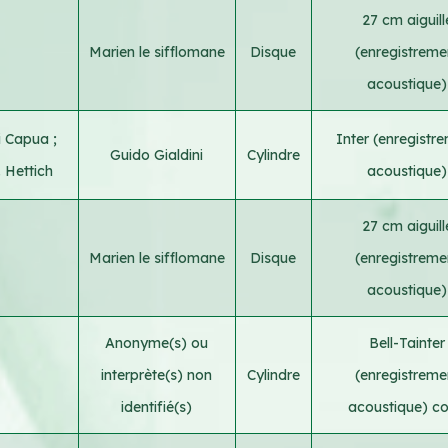
27 cm aiguill
Marien le sifflomane
Disque
(enregistreme
acoustique)
i Capua
;
Inter (enregistr
Guido Gialdini
Cylindre
 Hettich
acoustique)
27 cm aiguill
Marien le sifflomane
Disque
(enregistreme
acoustique)
Anonyme(s) ou
Bell-Tainter
interprète(s) non
Cylindre
(enregistreme
identifié(s)
acoustique) co