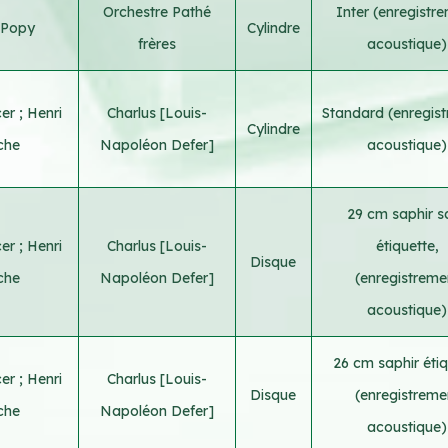
Orchestre Pathé
Inter (enregistr
 Popy
Cylindre
frères
acoustique)
cer
;
Henri
Charlus [Louis-
Standard (enregis
Cylindre
che
Napoléon Defer]
acoustique)
29 cm saphir s
cer
;
Henri
Charlus [Louis-
étiquette,
Disque
che
Napoléon Defer]
(enregistreme
acoustique)
26 cm saphir étiq
cer
;
Henri
Charlus [Louis-
Disque
(enregistreme
che
Napoléon Defer]
acoustique)