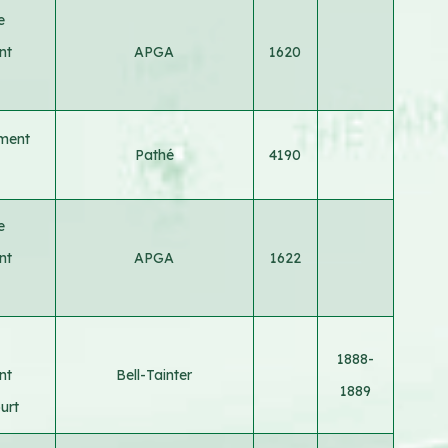
e
nt
APGA
1620
ement
Pathé
4190
e
nt
APGA
1622
1888-
nt
Bell-Tainter
1889
urt