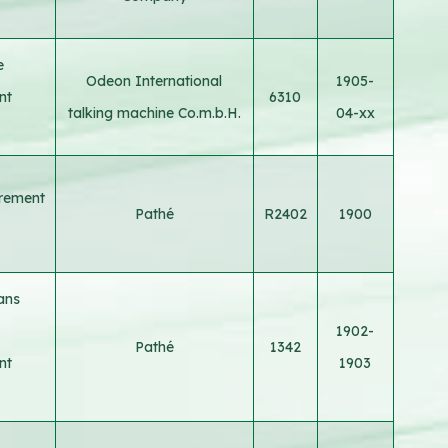
e
Odeon International
1905-
nt
6310
talking machine Co.m.b.H.
04-xx
trement
Pathé
R2402
1900
ans
1902-
Pathé
1342
nt
1903