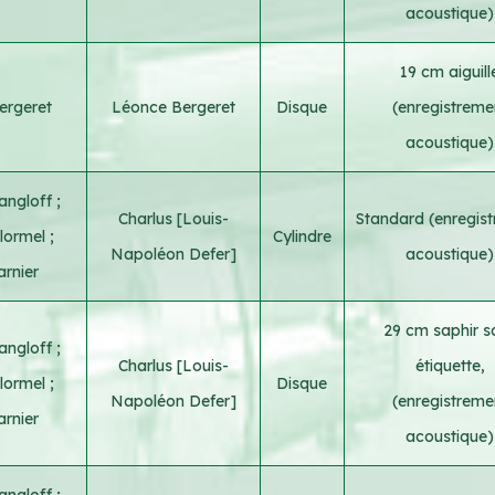
acoustique)
19 cm aiguill
ergeret
Léonce Bergeret
Disque
(enregistreme
acoustique)
angloff
;
Charlus [Louis-
Standard (enregis
elormel
;
Cylindre
Napoléon Defer]
acoustique)
rnier
29 cm saphir s
angloff
;
Charlus [Louis-
étiquette,
elormel
;
Disque
Napoléon Defer]
(enregistreme
rnier
acoustique)
angloff
;