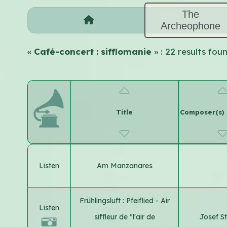
The
Archeophone
«
Café-concert : sifflomanie
» : 22 results fo
Title
Composer(s) /
Listen
Am Manzanares
Frühlingsluft : Pfeiflied - Air
Listen
siffleur de "l'air de
Josef S