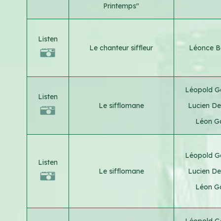
Printemps"
Listen
Le chanteur siffleur
Léonce B
Léopold G
Listen
Le sifflomane
Lucien D
Léon Ga
Léopold G
Listen
Le sifflomane
Lucien D
Léon Ga
Léopold G