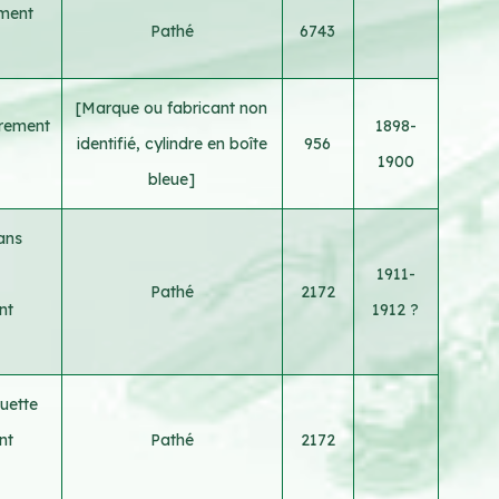
ement
Pathé
6743
[Marque ou fabricant non
trement
1898-
identifié, cylindre en boîte
956
1900
bleue]
ans
1911-
Pathé
2172
nt
1912 ?
uette
nt
Pathé
2172