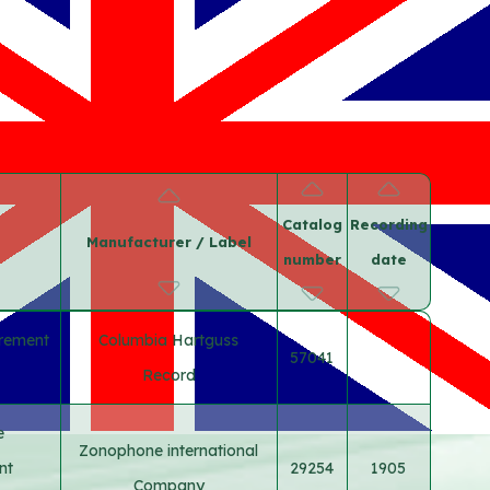
Catalog
Recording
Manufacturer / Label
number
date
trement
Columbia Hartguss
57041
Record
e
Zonophone international
nt
29254
1905
Company