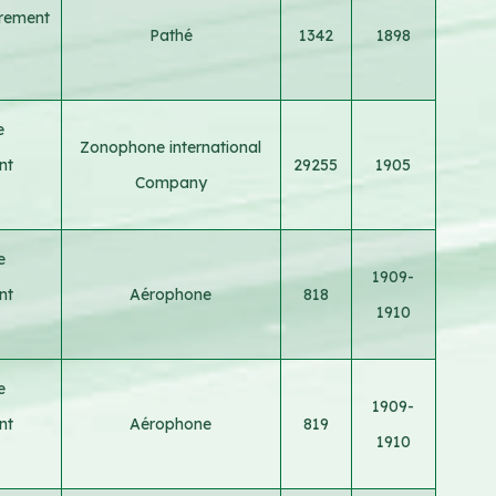
trement
Pathé
1342
1898
e
Zonophone international
nt
29255
1905
Company
e
1909-
nt
Aérophone
818
1910
e
1909-
nt
Aérophone
819
1910