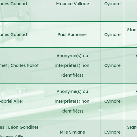
arles Gounod
Maurice Vallade
Cylindre
Stan
arles Gounod
Paul Aumonier
Cylindre
Anonyme(s) ou
lmet
;
Charles Fallot
interprète(s) non
Cylindre
identifié(s)
Anonyme(s) ou
abriel Allier
interprète(s) non
Cylindre
identifié(s)
bes
;
Léon Gondinet
;
Stan
Mlle Simiane
Cylindre
hilippe Gille