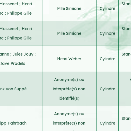
 Massenet
;
Henri
Stan
Mlle Simiane
Cylindre
hac
;
Philippe Gille
 Massenet
;
Henri
Stan
Mlle Simiane
Cylindre
hac
;
Philippe Gille
Ganne
;
Jules Jouy
;
Stan
Henri Weber
Cylindre
tave Pradels
Anonyme(s) ou
anz von Suppé
interprète(s) non
Cylindre
identifié(s)
Anonyme(s) ou
Stan
lipp Fahrbach
interprète(s) non
Cylindre