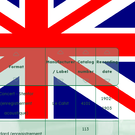
Manufacturer
Catalog
Recording
Format
/ Label
number
date
Concert - Stentor
1902-
(enregistrement
Le Cahit
4101
1903
acoustique)
113
dard (enregistrement