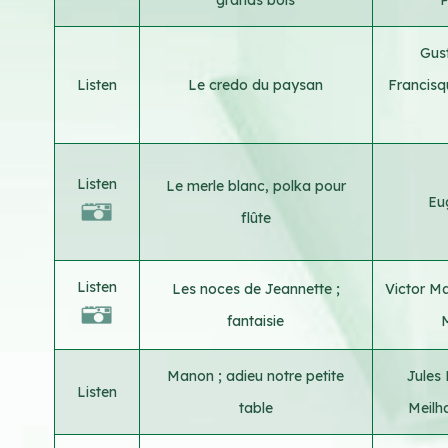
Gus
Listen
Le credo du paysan
Francisq
Listen
Le merle blanc, polka pour
Eu
flûte
Listen
Les noces de Jeannette ;
Victor M
fantaisie
M
Manon ; adieu notre petite
Jules
Listen
table
Meil