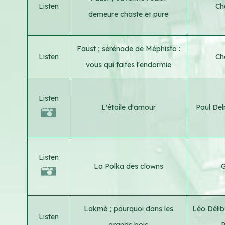
Listen
Ch
demeure chaste et pure
Faust ; sérénade de Méphisto :
Listen
Ch
vous qui faites l'endormie
Listen
L'étoile d'amour
Paul De
Listen
La Polka des clowns
G
Lakmé ; pourquoi dans les
Léo Déli
Listen
grands bois
P