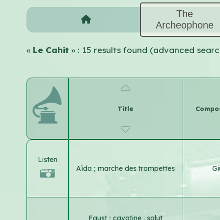
The
Archeophone
«
Le Cahit
» : 15 results found (advanced searc
Title
Compose
Listen
Aïda ; marche des trompettes
Gi
Faust ; cavatine : salut