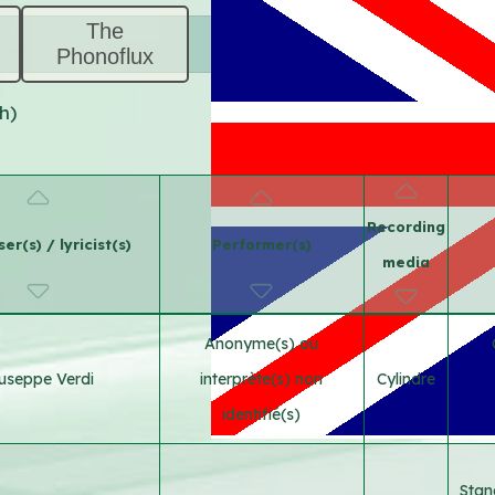
The
Phonoflux
h)
Recording
r(s) / lyricist(s)
Performer(s)
media
Anonyme(s) ou
useppe Verdi
interprète(s) non
Cylindre
identifié(s)
Stan