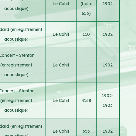
Le Cahit
(boîte
1902
acoustique)
656)
dard (enregistrement
Le Cahit
110
1902
acoustique)
Concert - Stentor
(enregistrement
Le Cahit
1902
acoustique)
Concert - Stentor
1902-
(enregistrement
Le Cahit
4168
1903
acoustique)
dard (enregistrement
Le Cahit
656
1902
acoustique)