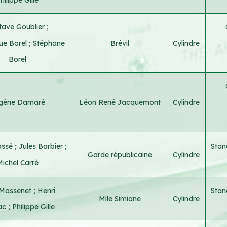
tave Goublier
;
ue Borel
;
Stéphane
Brévil
Cylindre
Borel
gène Damaré
Léon René Jacquemont
Cylindre
assé
;
Jules Barbier
;
Stan
Garde républicaine
Cylindre
ichel Carré
 Massenet
;
Henri
Stan
Mlle Simiane
Cylindre
hac
;
Philippe Gille