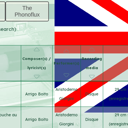
The
Phonoflux
search)
Composer(s) /
Recording
Performer(s)
lyricist(s)
media
Aristodemo
29 cm 
Arrigo Boito
Disque
Giorgini
(enregist
touche au
Aristodemo
29 cm 
Arrigo Boito
Disque
Giorgini
(enregist