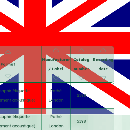
Manufacturer
Catalog
Recording
Format
/ Label
number
date
saphir étiquette
Pathé
5198
rement acoustique)
London
saphir étiquette
Pathé
5198
rement acoustique)
London