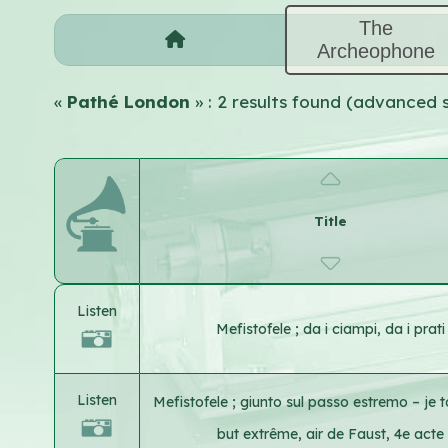
The
Archeophone
«
Pathé London
» : 2 results found (advanced 
Title
Listen
Mefistofele ; da i ciampi, da i prati
Listen
Mefistofele ; giunto sul passo estremo – je 
but extrême, air de Faust, 4e acte