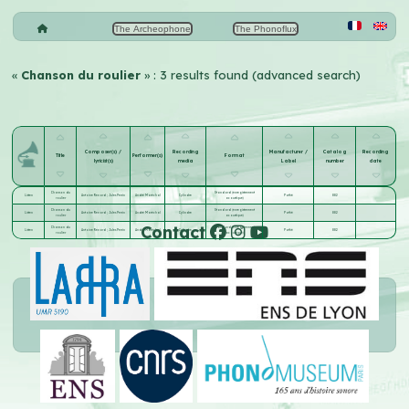
The Archeophone
The Phonoflux
«
Chanson du roulier
» : 3 results found (advanced search)
Composer(s) /
Recording
Manufacturer /
Catalog
Recording
Title
Performer(s)
Format
lyricist(s)
media
Label
number
date
Chanson du
Standard (enregistrement
Listen
Antoine Renard
;
Jules Perrin
André Maréchal
Cylindre
Pathé
882
roulier
acoustique)
Chanson du
Standard (enregistrement
Listen
Antoine Renard
;
Jules Perrin
André Maréchal
Cylindre
Pathé
882
roulier
acoustique)
Contact
Chanson du
Standard (enregistrement
Listen
Antoine Renard
;
Jules Perrin
André Maréchal
Cylindre
Pathé
882
roulier
acoustique)