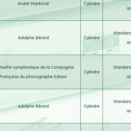
André Maréchal
Cylindre
ac
Standard
Adolphe Bérard
Cylindre
ac
hestre symphonique de la Compagnie
Standard
Cylindre
Française du phonographe Edison
ac
Standard
Adolphe Bérard
Cylindre
ac