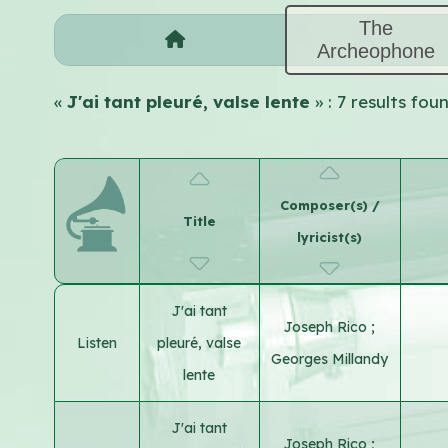
The
Archeophone
«
J'ai tant pleuré, valse lente
» : 7 results fo
Composer(s) /
Title
lyricist(s)
J'ai tant
Joseph Rico
;
Listen
pleuré, valse
Georges Millandy
lente
J'ai tant
Joseph Rico
;