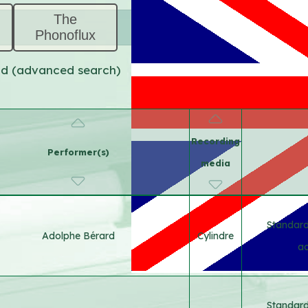
The
Phonoflux
und (advanced search)
Recording
Performer(s)
media
Standard
Adolphe Bérard
Cylindre
ac
Standard