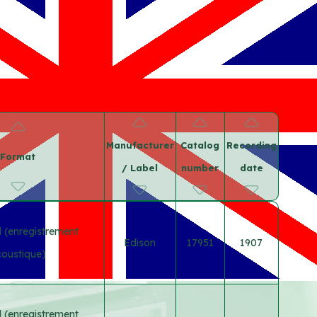
Manufacturer
Catalog
Recording
Format
/ Label
number
date
 (enregistrement
Edison
17951
1907
oustique)
 (enregistrement