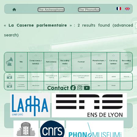
The Archeophone
The Phonoflux
«
La Caserne parlementaire
» : 2 results found (advanced
search)
Composer(s) /
Recording
Manufacturer /
Catalog
Recording
Title
Performer(s)
Format
lyricist(s)
media
Label
number
date
Listen
La Caserne
Paul Lack [Léopold
25 cm aiguille (enregistrement
Zonophone
Arthur Gramet
Disque
x81236II
1909-07-05
parlementaire
Postieau]
acoustique)
(Gramophone)
Listen
La Caserne
Paul Lack [Léopold
21 cm saphir (enregistrement
Contact
Arthur Gramet
Disque
Aspir
10361-117
parlementaire
Postieau]
acoustique)