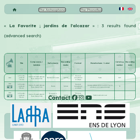
The Archeophone
The Phonoflux
«
La Favorite ; jardins de l'alcazar
» : 3 results found
(advanced search)
Composer(s) /
Recording
Catalog
Recording
Title
Performer(s)
Format
Manufacturer / Label
lyricist(s)
media
number
date
La Favorite ;
Standard
Gaetano Donizetti
;
Alphonse
Listen
jardins de
René-Antoine Fournets
Cylindre
(enregistrement
Pathé
3579
Royer
;
Gustave Vaëz
l'alcazar
acoustique)
Listen
La Favorite ;
Standard
Gaetano Donizetti
;
Alphonse
Cylindres artistiques de 1er choix B.C.G. Paris. Les
jardins de
Devriès
Cylindre
(enregistrement
16
Royer
;
Gustave Vaëz
cylindres ne sont ni repris ni échangés
l'Alcazar
acoustique)
Listen
La Favorite ;
Anonyme(s) ou
Standard
Gaetano Donizetti
;
Alphonse
Contact
jardins de
interprète(s) non
Cylindre
(enregistrement
Pathé (Lioret) boite Lioret
Royer
;
Gustave Vaëz
l'Alcazar
identifié(s)
acoustique)