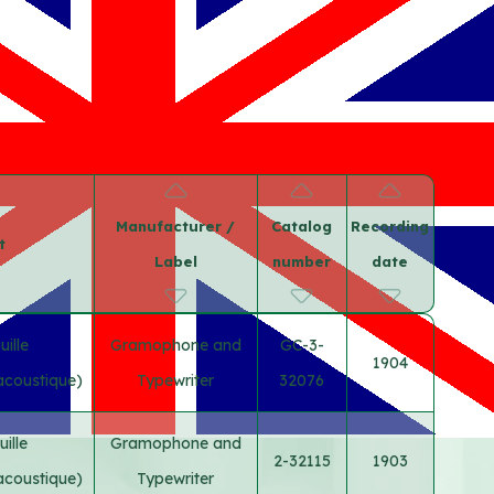
Manufacturer /
Catalog
Recording
t
Label
number
date
ille
Gramophone and
GC-3-
1904
acoustique)
Typewriter
32076
ille
Gramophone and
2-32115
1903
acoustique)
Typewriter