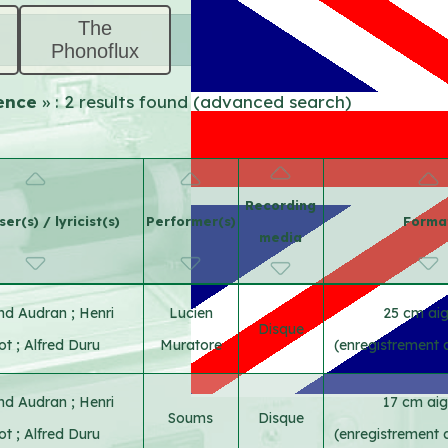
The
Phonoflux
dence
» : 2 results found (advanced search)
Recording
r(s) / lyricist(s)
Performer(s)
Forma
media
nd Audran
;
Henri
Lucien
25 cm aigu
Disque
vot
;
Alfred Duru
Muratore
(enregistrement 
nd Audran
;
Henri
17 cm aigu
Soums
Disque
vot
;
Alfred Duru
(enregistrement 