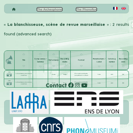
The Archeophone
The Phonoflux
«
La blanchisseuse, scène de revue marseillaise
» : 2 results
found (advanced search)
Composer(s) /
Recording
Manufacturer /
Catalog
Recording
Title
Performer(s)
Format
lyricist(s)
media
Label
number
date
Listen
La blanchisseuse, scène de revue
29 cm saphir sans étiquette,
Boissier
Disque
Pathé
2620
1910
marseillaise
(enregistrement acoustique)
Listen
La blanchisseuse, scène de revue
35 cm saphir sans étiquette,
Contact
Boissier
Disque
Pathé
2620
1910
marseillaise
(enregistrement acoustique)