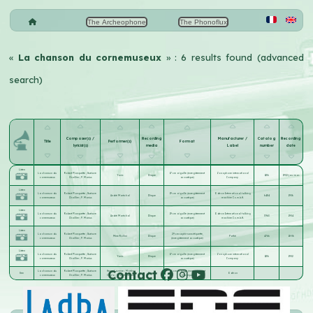
The Archeophone
The Phonoflux
«
La chanson du cornemuseux
» : 6 results found (advanced
search)
Composer(s) /
Recording
Manufacturer /
Catalog
Recording
Title
Performer(s)
Format
lyricist(s)
media
Label
number
date
Listen
La chanson du
Robert Planquette
;
Gustave
17 cm aiguille (enregistrement
Zonophone international
Yanic
Disque
1136
1902-jan.-mar.
cornemuseux
Chaillier
;
P. Marius
acoustique)
Company
Listen
La chanson du
Robert Planquette
;
Gustave
19 cm aiguille (enregistrement
Odeon International talking
André Maréchal
Disque
6484
1906
cornemuseux
Chaillier
;
P. Marius
acoustique)
machine Co.m.b.H.
Listen
La chanson du
Robert Planquette
;
Gustave
19 cm aiguille (enregistrement
Odeon International talking
André Maréchal
Disque
3963
1904
cornemuseux
Chaillier
;
P. Marius
acoustique)
machine Co.m.b.H.
Listen
La chanson du
Robert Planquette
;
Gustave
29 cm saphir sans étiquette,
Mme Rollini
Disque
Pathé
4766
18-06
cornemuseux
Chaillier
;
P. Marius
(enregistrement acoustique)
Listen
La chanson du
Robert Planquette
;
Gustave
17 cm aiguille (enregistrement
Zonophone international
Yanic
Disque
1136
1902
cornemuseux
Chaillier
;
P. Marius
acoustique)
Company
Contact
La chanson du
Robert Planquette
;
Gustave
Henry Laverne
;
Martin
25 cm aiguille (enregistrement
See
Disque
Odéon
cornemuseux
Chaillier
;
P. Marius
Cayla
;
Léon Gueniffet
électrique)