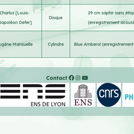
Charlus [Louis-
29 cm saphir sans étiq
Disque
apoléon Defer]
(enregistrement acoust
ugène Mansuelle
Cylindre
Blue Amberol (enregistrement
Contact