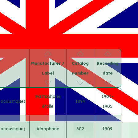
Manufacturer /
Catalog
Recording
Label
number
date
Pantophone
1904-
t acoustique)
1894
étoile
1905
t acoustique)
Aérophone
602
1909