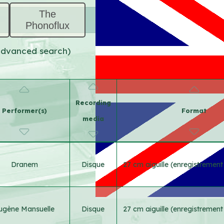
The
Phonoflux
(advanced search)
Recording
Performer(s)
Format
media
Dranem
Disque
27 cm aiguille (enregistremen
ugène Mansuelle
Disque
27 cm aiguille (enregistremen