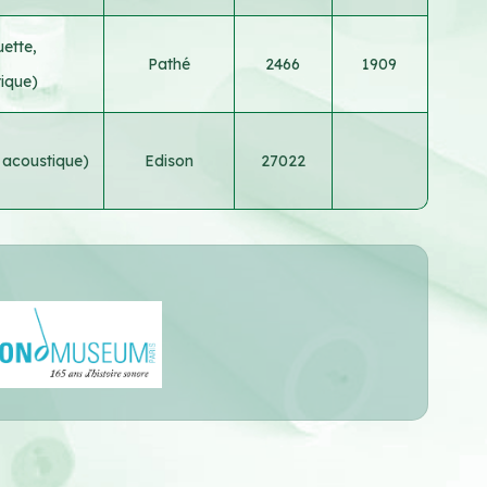
uette,
Pathé
2466
1909
ique)
 acoustique)
Edison
27022