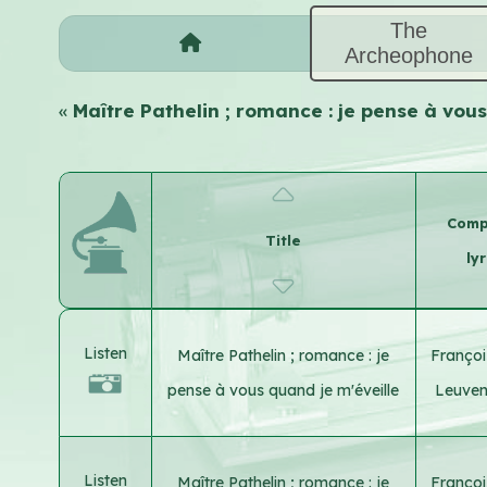
The
Archeophone
«
Maître Pathelin ; romance : je pense à vou
Comp
Title
lyr
Listen
Maître Pathelin ; romance : je
Françoi
pense à vous quand je m'éveille
Leuve
Listen
Maître Pathelin ; romance : je
Françoi