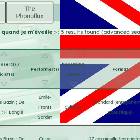
The
Phonoflux
s quand je m'éveille
» : 5 results found (advanced se
oser(s) /
Recording
Performer(s)
Format
icist(s)
media
Émile-
s Bazin
;
De
Standard (enregistre
Frantz
Cylindre
n
;
F. Langlé
acoustique)
Sardet
s Bazin
;
De
César
27 cm aiguille (enregist