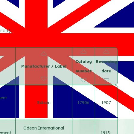
arch)
Catalog
Recording
Manufacturer / Label
number
date
ment
Edison
17906
1907
Odeon International
rement
1913-