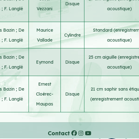
Disque
n
;
F. Langlé
Vezzani
acoustique)
s Bazin
;
De
Maurice
Standard (enregistre
Cylindre
n
;
F. Langlé
Vallade
acoustique)
s Bazin
;
De
25 cm aiguille (enregist
Eymond
Disque
n
;
F. Langlé
acoustique)
Ernest
s Bazin
;
De
21 cm saphir sans étiqu
Cloërec-
Disque
n
;
F. Langlé
(enregistrement acoust
Maupas
Contact