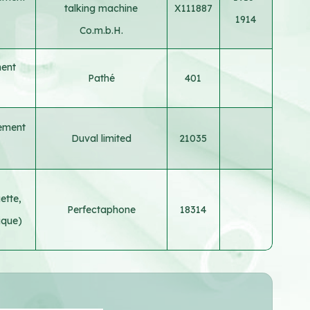
talking machine
X111887
1914
Co.m.b.H.
ment
Pathé
401
rement
Duval limited
21035
ette,
Perfectaphone
18314
ique)