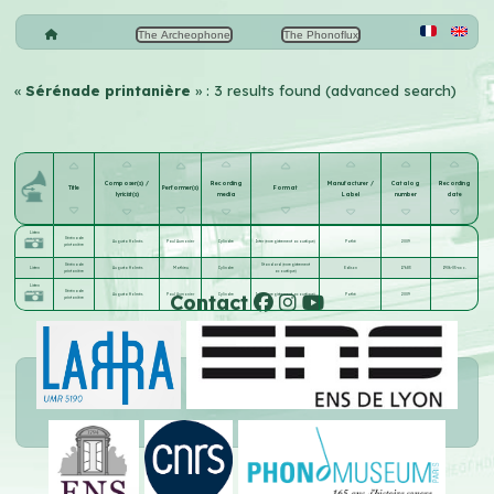
The Archeophone
The Phonoflux
«
Sérénade printanière
» : 3 results found (advanced search)
Composer(s) /
Recording
Manufacturer /
Catalog
Recording
Title
Performer(s)
Format
lyricist(s)
media
Label
number
date
Listen
Sérénade
Augusta Holmès
Paul Aumonier
Cylindre
Inter (enregistrement acoustique)
Pathé
2009
printanière
Sérénade
Standard (enregistrement
Listen
Augusta Holmès
Mathieu
Cylindre
Edison
17683
1906-05-xx c.
printanière
acoustique)
Listen
Sérénade
Contact
Augusta Holmès
Paul Aumonier
Cylindre
Inter (enregistrement acoustique)
Pathé
2009
printanière