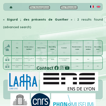
The Archeophone
The Phonoflux
«
Sigurd ; des présents de Gunther
» : 2 results found
(advanced search)
Composer(s) /
Recording
Manufacturer /
Catalog
Recording
Title
Performer(s)
Format
lyricist(s)
media
Label
number
date
Listen
Sigurd ; des présents de
Ernest Reyer
;
Camille du
Léonie Tanésy
;
Maurice
Standard (enregistrement
Cylindre
Pathé
3059
Gunther
Locle
Vallade
acoustique)
Listen
Sigurd ; des présents de
Ernest Reyer
;
Camille du
Inter (enregistrement
Contact
Léonie Tanésy
Cylindre
Pathé
547
1905
Gunther
Locle
acoustique)