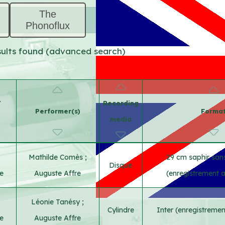
The
Phonoflux
esults found (advanced search)
/
Recording
Performer(s)
Forma
media
Mathilde Comès
;
29 cm saphir sans
Disque
e
Auguste Affre
(enregistrement 
Léonie Tanésy
;
Cylindre
Inter (enregistreme
e
Auguste Affre