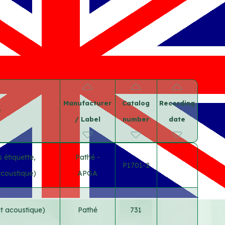
Manufacturer
Catalog
Recording
t
/ Label
number
date
 étiquette,
Pathé -
P1701-2
acoustique)
APGA
nt acoustique)
Pathé
731