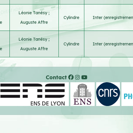
Léonie Tanésy
;
Cylindre
Inter (enregistreme
e
Auguste Affre
Léonie Tanésy
;
Cylindre
Inter (enregistreme
e
Auguste Affre
Contact