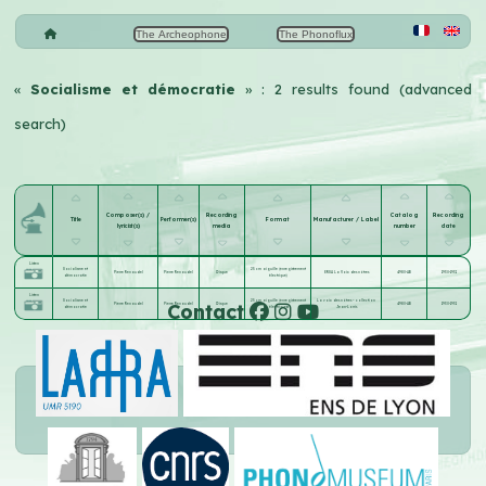
The Archeophone
The Phonoflux
«
Socialisme et démocratie
» : 2 results found (advanced
search)
Composer(s) /
Recording
Catalog
Recording
Title
Performer(s)
Format
Manufacturer / Label
lyricist(s)
media
number
date
Listen
Socialisme et
25 cm aiguille (enregistrement
Pierre Renaudel
Pierre Renaudel
Disque
ERSA La Voix des nôtres
4980-AB
1930-1931
démocratie
électrique)
Listen
Socialisme et
25 cm aiguille (enregistrement
La voix des nôtres – collection
Contact
Pierre Renaudel
Pierre Renaudel
Disque
4980-AB
1930-1931
démocratie
électrique)
Jean-Lorris