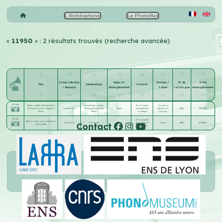
L'Archéophone
Le Phonoflux
«
11950
» : 2 résultats trouvés (recherche avancée)
Compositeur(s)
Support
Marque /
N° de
Date
Titre
Interprète(s)
Format
/ Auteur(s)
d'enregistrement
Label
catalogue
d'enregistrement
Écouter
Messe complète de Rugeni de la
Joseph Rugéni = Guérin-
17 cm aiguille
Zonophone
Maîtrise de Lyon en 7 disques, 3 :
Joseph Rugéni
Brabant [Jean-Joseph
Disque
(enregistrement
international
11950
1903-01-xx
Credo
Guérin]
acoustique)
Company
Écouter
27 cm aiguille
Sketch comique avec motif musical
Contact
Franz Lehár
Les Fratellini
Disque
(enregistrement
Odéon
111950
1924-1925
sur Gigolette
acoustique)