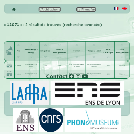
L'Archéophone
Le Phonoflux
«
12071
» : 2 résultats trouvés (recherche avancée)
Compositeur(s) /
Support
N° de
Date
Titre
Interprète(s)
Format
Marque / Label
Auteur(s)
d'enregistrement
catalogue
d'enregistrement
Écouter
Lucien Delormel
;
Léon
17 cm aiguille (enregistrement
Zonophone international
L'oublieux
Pontis
Disque
12071
1903-jan.-fev
Garnier
acoustique)
Company
Écouter
Lucien Delormel
;
Léon
17 cm aiguille (enregistrement
Zonophone international
Contact
L'oublieux
Pontis
Disque
12071
1903-jan.-fev
Garnier
acoustique)
Company