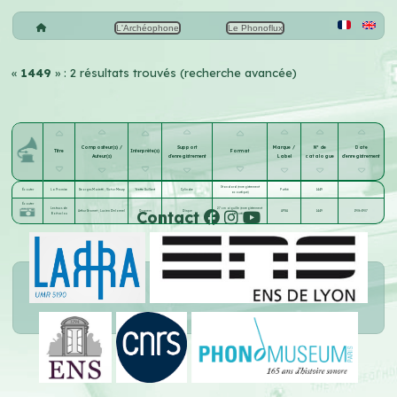
L'Archéophone
Le Phonoflux
«
1449
» : 2 résultats trouvés (recherche avancée)
Compositeur(s) /
Support
Marque /
N° de
Date
Titre
Interprète(s)
Format
Auteur(s)
d'enregistrement
Label
catalogue
d'enregistrement
Standard (enregistrement
Écouter
La Promise
Georges Marietti
;
Victor Meusy
Yvette Guilbert
Cylindre
Pathé
1449
acoustique)
Écouter
Les trucs de
27 cm aiguille (enregistrement
Contact
Arthur Gramet
;
Lucien Delormel
Dranem
Disque
APGA
1449
1906-1907
Boitaclou
acoustique)