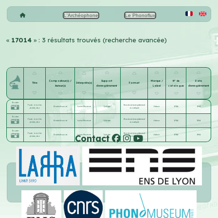
L'Archéophone
Le Phonoflux
«
17014
» : 3 résultats trouvés (recherche avancée)
Compositeur(s) /
Support
Marque /
N° de
Date
Titre
Interprète(s)
Format
Auteur(s)
d'enregistrement
Label
catalogue
d'enregistrement
Écouter
Faust ; à moi les
Standard (enregistrement
Charles Gounod
Lucien Muratore
Cylindre
Edison
17014
1904
plaisirs, duo
acoustique)
Écouter
Faust ; à moi les
Standard (enregistrement
Charles Gounod
Lucien Muratore
Cylindre
Edison
17014
1904
plaisirs, duo
acoustique)
Écouter
Faust ; à moi les
Standard (enregistrement
Contact
Charles Gounod
Lucien Muratore
Cylindre
Edison
17014
1904
plaisirs, duo
acoustique)