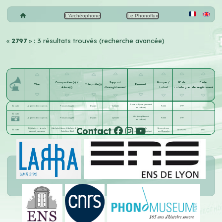
L'Archéophone
Le Phonoflux
«
2797
» : 3 résultats trouvés (recherche avancée)
Compositeur(s) /
Support
Marque /
N° de
Date
Titre
Interprète(s)
Format
Auteur(s)
d'enregistrement
Label
catalogue
d'enregistrement
Standard (enregistrement
Écouter
La grève des forgerons
François Coppée
Duparc
Cylindre
Pathé
2797
acoustique)
Écouter
Inter (enregistrement
La grève des forgerons
François Coppée
Duparc
Cylindre
Pathé
2797
acoustique)
Contact
Si j'étais roi ; dans le
Adolphe Adam
;
Adolphe d' Ennery
25 cm aiguille
Gramophone
Écouter
Jean Delvoye
Disque
GC-2-32797
1903
sommeil, romance
;
Jules-Henri Brésil
(enregistrement acoustique)
and Typewriter