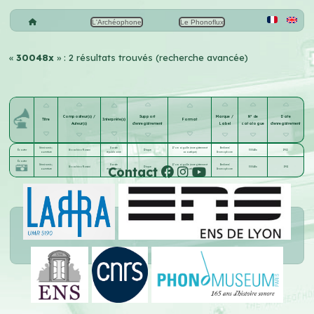
L'Archéophone
Le Phonoflux
«
30048x
» : 2 résultats trouvés (recherche avancée)
Compositeur(s) /
Support
Marque /
N° de
Date
Titre
Interprète(s)
Format
Auteur(s)
d'enregistrement
Label
catalogue
d'enregistrement
Sémiramis ;
Garde
17 cm aiguille (enregistrement
Berliners'
Écouter
Gioachino Rossini
Disque
30048x
1902
ouverture
républicaine
acoustique)
Gramophone
Écouter
Sémiramis ;
Garde
17 cm aiguille (enregistrement
Berliners'
Contact
Gioachino Rossini
Disque
30048x
1901
ouverture
républicaine
acoustique)
Gramophone