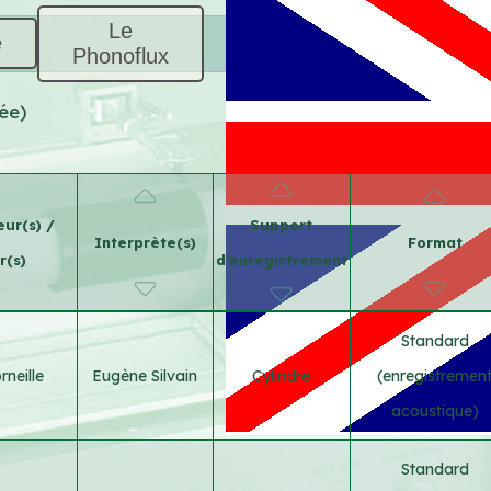
Le
e
Phonoflux
ée)
ur(s) /
Support
Interprète(s)
Format
r(s)
d'enregistrement
Standard
rneille
Eugène Silvain
Cylindre
(enregistremen
acoustique)
Standard