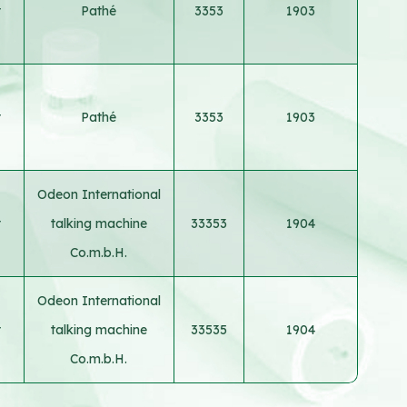
t
Pathé
3353
1903
t
Pathé
3353
1903
Odeon International
t
talking machine
33353
1904
Co.m.b.H.
Odeon International
t
talking machine
33535
1904
Co.m.b.H.