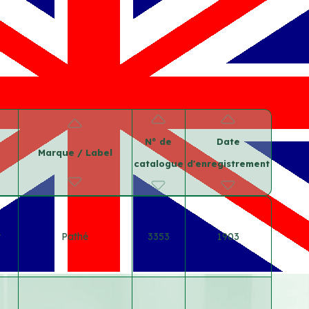
N° de
Date
Marque / Label
catalogue
d'enregistrement
t
Pathé
3353
1903