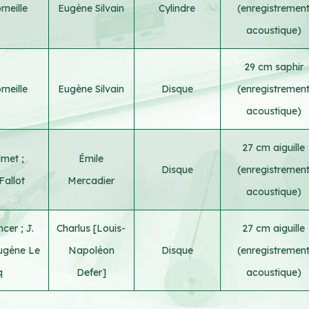
rneille
Eugène Silvain
Cylindre
(enregistremen
acoustique)
29 cm saphir
rneille
Eugène Silvain
Disque
(enregistremen
acoustique)
27 cm aiguille
elmet
;
Émile
Disque
(enregistremen
Fallot
Mercadier
acoustique)
encer
;
J.
Charlus [Louis-
27 cm aiguille
ugène Le
Napoléon
Disque
(enregistremen
q
Defer]
acoustique)