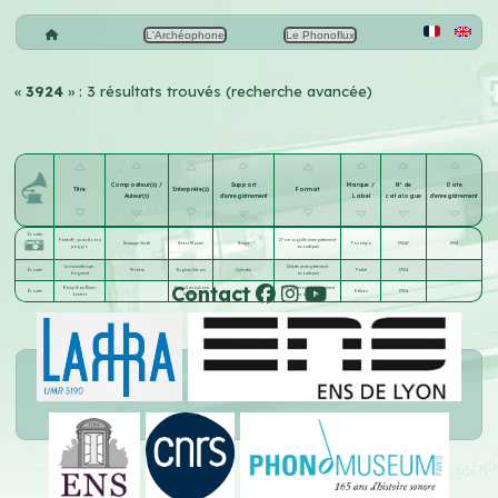
L'Archéophone
Le Phonoflux
«
3924
» : 3 résultats trouvés (recherche avancée)
Compositeur(s) /
Support
Marque /
N° de
Date
Titre
Interprète(s)
Format
Auteur(s)
d'enregistrement
Label
catalogue
d'enregistrement
Écouter
Falstaff ; quando era
27 cm aiguille (enregistrement
Giuseppe Verdi
Victor Maurel
Disque
Fonotipia
39247
1904
paggio
acoustique)
Le misanthrope ;
Céleste (enregistrement
Écouter
Molière
Eugène Silvain
Cylindre
Pathé
3924
fragment
acoustique)
Contact
Rainy Day Blues -
Yerkes Saxophone
Blue Amberol (enregistrement
Écouter
Cylindre
Edison
3924
foxtrot
Sextette
acoustique)