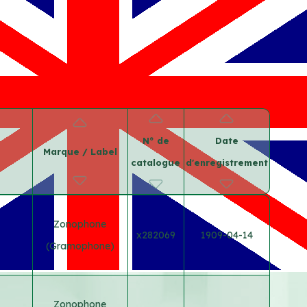
N° de
Date
Marque / Label
catalogue
d'enregistrement
Zonophone
x282069
1909-04-14
(Gramophone)
Zonophone