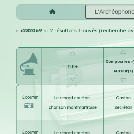
L'Archéophon
«
x282069
» : 2 résultats trouvés (recherche a
Compositeur(
Titre
Auteur(s)
Écouter
Le renard courtois,
Gaston
chanson montmartroise
Secrétan
Écouter
Le renard courtois,
Gaston