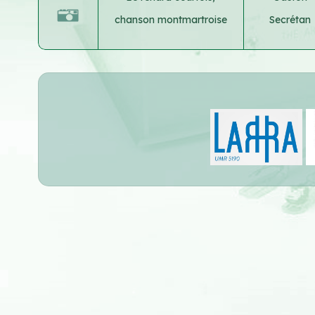
chanson montmartroise
Secrétan