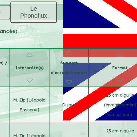
Le
e
Phonoflux
vancée)
s) /
Support
Interprète(s)
Format
d'enregistrement
25 cm aiguille
M. Zip [Léopold
Disque
(enregistrement
Postieau]
acoustique)
25 cm aiguille
M. Zip [Léopold