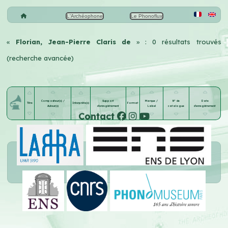
L'Archéophone
Le Phonoflux
«
Florian, Jean-Pierre Claris de
» : 0 résultats trouvés
(recherche avancée)
Compositeur(s) /
Support
Marque /
N° de
Date
Titre
Interprète(s)
Format
Auteur(s)
d'enregistrement
Label
catalogue
d'enregistrement
Contact